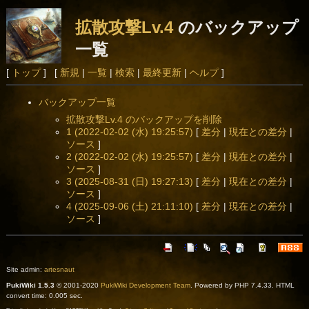
拡散攻撃Lv.4
のバックアップ
一覧
[
トップ
] [
新規
|
一覧
|
検索
|
最終更新
|
ヘルプ
]
バックアップ一覧
拡散攻撃Lv.4 のバックアップを削除
1 (2022-02-02 (水) 19:25:57)
[
差分
|
現在との差分
|
ソース
]
2 (2022-02-02 (水) 19:25:57)
[
差分
|
現在との差分
|
ソース
]
3 (2025-08-31 (日) 19:27:13)
[
差分
|
現在との差分
|
ソース
]
4 (2025-09-06 (土) 21:11:10)
[
差分
|
現在との差分
|
ソース
]
Site admin:
artesnaut
PukiWiki 1.5.3
© 2001-2020
PukiWiki Development Team
. Powered by PHP 7.4.33. HTML
convert time: 0.005 sec.