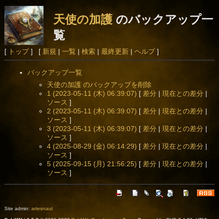
天使の加護
のバックアップ一
覧
[
トップ
] [
新規
|
一覧
|
検索
|
最終更新
|
ヘルプ
]
バックアップ一覧
天使の加護 のバックアップを削除
1 (2023-05-11 (木) 06:39:07)
[
差分
|
現在との差分
|
ソース
]
2 (2023-05-11 (木) 06:39:07)
[
差分
|
現在との差分
|
ソース
]
3 (2023-05-11 (木) 06:39:07)
[
差分
|
現在との差分
|
ソース
]
4 (2025-08-29 (金) 06:14:29)
[
差分
|
現在との差分
|
ソース
]
5 (2025-09-15 (月) 21:56:25)
[
差分
|
現在との差分
|
ソース
]
Site admin:
artesnaut