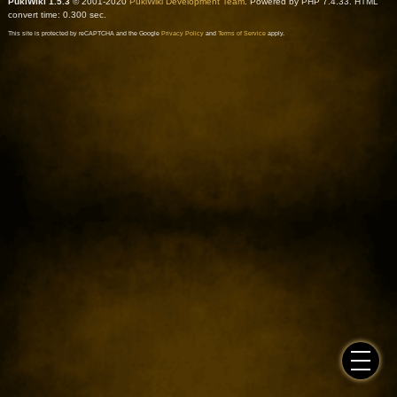
PukiWiki 1.5.3
© 2001-2020
PukiWiki Development Team
. Powered by PHP 7.4.33. HTML
convert time: 0.300 sec.
This site is protected by reCAPTCHA and the Google
Privacy Policy
and
Terms of Service
apply.