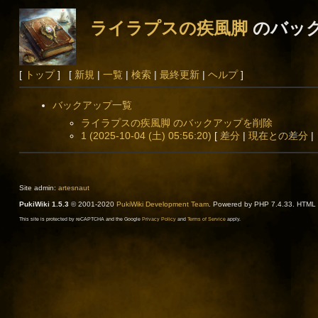
ライラプスの疾風脚
のバッ
[
トップ
] [
新規
|
一覧
|
検索
|
最終更新
|
ヘルプ
]
バックアップ一覧
ライラプスの疾風脚 のバックアップを削除
1 (2025-10-04 (土) 05:56:20)
[
差分
|
現在との差分
|
Site admin:
artesnaut
PukiWiki 1.5.3
© 2001-2020
PukiWiki Development Team
. Powered by PHP 7.4.33. HTML c
This site is protected by reCAPTCHA and the Google
Privacy Policy
and
Terms of Service
apply.