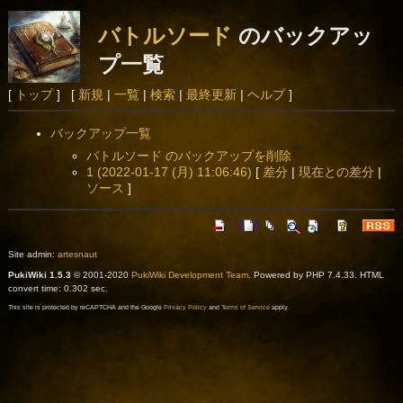
バトルソード
のバックアッ
プ一覧
[
トップ
] [
新規
|
一覧
|
検索
|
最終更新
|
ヘルプ
]
バックアップ一覧
バトルソード のバックアップを削除
1 (2022-01-17 (月) 11:06:46)
[
差分
|
現在との差分
|
ソース
]
Site admin:
artesnaut
PukiWiki 1.5.3
© 2001-2020
PukiWiki Development Team
. Powered by PHP 7.4.33. HTML
convert time: 0.302 sec.
This site is protected by reCAPTCHA and the Google
Privacy Policy
and
Terms of Service
apply.