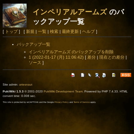
インペリアルアームズ
のバ
ックアップ一覧
[
トップ
] [
新規
|
一覧
|
検索
|
最終更新
|
ヘルプ
]
バックアップ一覧
インペリアルアームズ のバックアップを削除
1 (2022-01-17 (月) 11:06:42)
[
差分
|
現在との差分
|
ソース
]
Site admin:
artesnaut
PukiWiki 1.5.3
© 2001-2020
PukiWiki Development Team
. Powered by PHP 7.4.33. HTML
convert time: 0.008 sec.
This site is protected by reCAPTCHA and the Google
Privacy Policy
and
Terms of Service
apply.