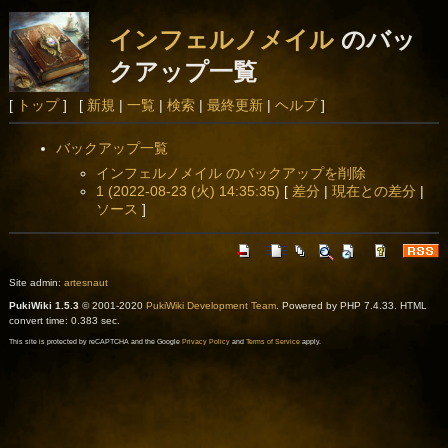
インフェルノメイル
のバッ
クアップ一覧
[
トップ
] [
新規
|
一覧
|
検索
|
最終更新
|
ヘルプ
]
バックアップ一覧
インフェルノメイル のバックアップを削除
1 (2022-08-23 (火) 14:35:35)
[
差分
|
現在との差分
|
ソース
]
Site admin:
artesnaut
PukiWiki 1.5.3
© 2001-2020
PukiWiki Development Team
. Powered by PHP 7.4.33. HTML
convert time: 0.383 sec.
This site is protected by reCAPTCHA and the Google
Privacy Policy
and
Terms of Service
apply.