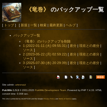
《竜巻》
のバックアップ一覧
[
トップ
] [
新規
|
一覧
|
検索
|
最終更新
|
ヘルプ
]
バックアップ一覧
《竜巻》 のバックアップを削除
1 (2022-01-11 (火) 09:55:31)
[
差分
|
現在との差分
|
ソース
]
2 (2023-05-22 (月) 02:59:22)
[
差分
|
現在との差分
|
ソース
]
3 (2025-07-30 (水) 20:29:39)
[
差分
|
現在との差分
|
ソース
]
Site admin:
artesnaut
PukiWiki 1.5.3
© 2001-2020
PukiWiki Development Team
. Powered by PHP 7.4.33. HTML
convert time: 0.008 sec.
This site is protected by reCAPTCHA and the Google
Privacy Policy
and
Terms of Service
apply.