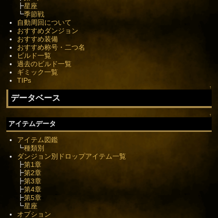
┣
星座
┗
季節戦
自動周回について
おすすめダンジョン
おすすめ装備
おすすめ称号・二つ名
ビルド一覧
過去のビルド一覧
ギミック一覧
TIPs
↑
データベース
↑
アイテムデータ
アイテム図鑑
┗
種類別
ダンジョン別ドロップアイテム一覧
┣
第1章
┣
第2章
┣
第3章
┣
第4章
┣
第5章
┗
星座
オプション