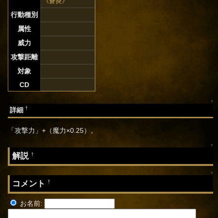
《蒼炎》
行動種別
属性
威力
攻撃距離
対象
CD
↑
†
詳細
「攻撃力」+（魔力×0.25）。
↑
解説
†
↑
コメント
†
お名前: