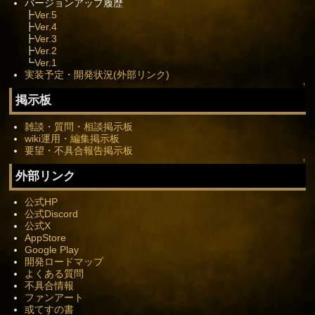
バージョンアップ履歴
┣
Ver.5
┣
Ver.4
┣
Ver.3
┣
Ver.2
┗
Ver.1
実装予定・開発状況(外部リンク)
↑
掲示板
雑談・質問・相談掲示板
wiki運用・編集掲示板
要望・不具合報告掲示板
↑
外部リンク
公式HP
公式Discord
公式X
AppStore
Google Play
開発ロードマップ
よくある質問
不具合情報
ファンアート
或てすの書