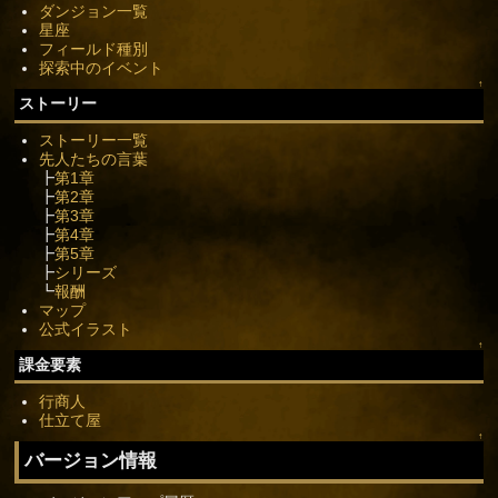
ダンジョン一覧
星座
フィールド種別
探索中のイベント
↑
ストーリー
ストーリー一覧
先人たちの言葉
┣
第1章
┣
第2章
┣
第3章
┣
第4章
┣
第5章
┣
シリーズ
┗
報酬
マップ
公式イラスト
↑
課金要素
行商人
仕立て屋
↑
バージョン情報