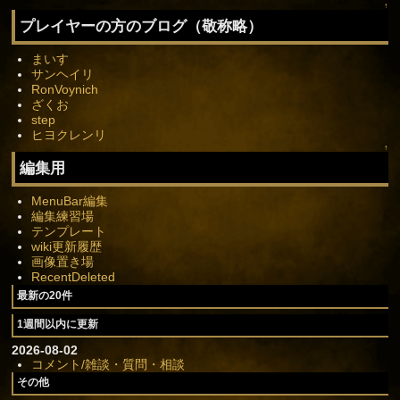
↑
プレイヤーの方のブログ（敬称略）
まいす
サンヘイリ
RonVoynich
ざくお
step
ヒヨクレンリ
↑
編集用
MenuBar編集
編集練習場
テンプレート
wiki更新履歴
画像置き場
RecentDeleted
最新の20件
1週間以内に更新
2026-08-02
コメント/雑談・質問・相談
その他