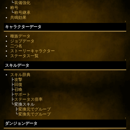
┗
装備強化
称号
┗
称号継承
共鳴効果
↑
キャラクターデータ
種族データ
ジョブデータ
二つ名
ストーリーキャラクター
ステータス一覧
↑
スキルデータ
スキル辞典
┣
攻撃
┣
回復
┣
召喚
┣
サポート
┣
ステータス倍率
┗変換スキル
┣
変換元でグループ
┗
変換先でグループ
↑
ダンジョンデータ