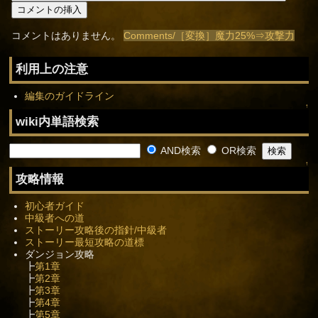
コメントはありません。
Comments/［変換］魔力25%⇒攻撃力
利用上の注意
編集のガイドライン
↑
wiki内単語検索
AND検索
OR検索
↑
攻略情報
初心者ガイド
中級者への道
ストーリー攻略後の指針/中級者
ストーリー最短攻略の道標
ダンジョン攻略
┣
第1章
┣
第2章
┣
第3章
┣
第4章
┣
第5章