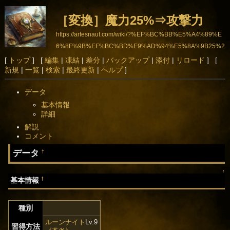
［変換］魔力25%⇒攻撃力
https://artesnaut.com/wiki/?%EF%BC%BB%E5%A4%89%E
6%8F%9B%EF%BC%BD%E9%AD%94%E5%8A%9B25%2
5%E2%87%92%E6%94%BB%E6%92%83%E5%8A%9B
[
トップ
] [
編集
|
凍結
|
差分
|
バックアップ
|
添付
|
リロード
] [
新規
|
一覧
|
検索
|
最終更新
|
ヘルプ
]
データ
基本情報
詳細
解説
コメント
データ
†
↑
†
基本情報
種別
ルーンナイト
Lv.9
習得方法