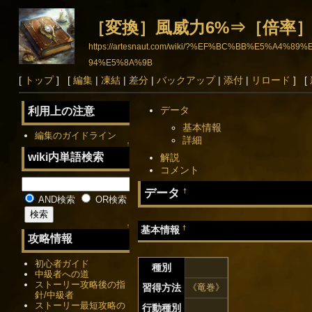
［変換］風威力6%⇒［倍率
https://artesnaut.com/wiki/?%EF%BC%BB%E
94%E5%8A%9B
[
トップ
] [
編集
|
凍結
|
差分
|
バックアップ
|
添付
|
リロード
] [
データ
利用上の注意
基本情報
編集のガイドライン
詳細
↑
wiki内単語検索
解説
コメント
データ
†
AND検索
OR検索
↑
†
基本情報
攻略情報
初心者ガイド
種別
中級者への道
ストーリー攻略後の指
習得方法
《竜巻》
針/中級者
ストーリー最短攻略の
行動種別