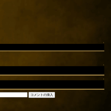
↑
↑
↑