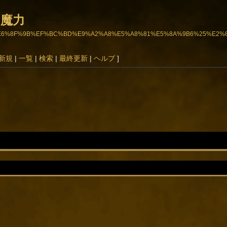
］魔力
5%A4%89%E6%8F%9B%EF%BC%BD%E9%A2%A8%E5%A8%81%E5%8A%9B6%25
新規
|
一覧
|
検索
|
最終更新
|
ヘルプ
]