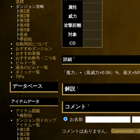
道標
ダンジョン攻略
属性
┣
第1章
┣
第2章
威力
┣
第3章
┣
第4章
攻撃距離
┣
第5章
対象
┣
星座
┗
季節戦
CD
自動周回について
おすすめダンジョン
おすすめ装備
おすすめ称号・二つ名
†
詳細
ビルド一覧
過去のビルド一覧
ギミック一覧
「魔力」+（風威力×0.06）%、最大+5
TIPs
↑
データベース
解説
†
↑
アイテムデータ
コメント
†
アイテム図鑑
┗
種類別
お名前:
ダンジョン別ドロップ
アイテム一覧
┣
第1章
コメントはありません。
Comment
┣
第2章
┣
第3章