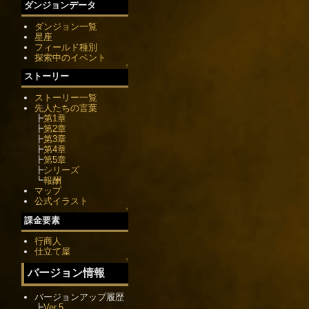
ダンジョンデータ
ダンジョン一覧
星座
フィールド種別
探索中のイベント
↑
ストーリー
ストーリー一覧
先人たちの言葉
┣
第1章
┣
第2章
┣
第3章
┣
第4章
┣
第5章
┣
シリーズ
┗
報酬
マップ
公式イラスト
↑
課金要素
行商人
仕立て屋
↑
バージョン情報
バージョンアップ履歴
┣
Ver.5