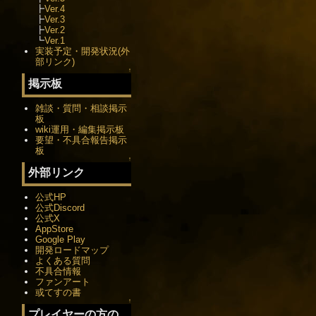
┣
Ver.4
┣
Ver.3
┣
Ver.2
┗
Ver.1
実装予定・開発状況(外
部リンク)
↑
掲示板
雑談・質問・相談掲示
板
wiki運用・編集掲示板
要望・不具合報告掲示
板
↑
外部リンク
公式HP
公式Discord
公式X
AppStore
Google Play
開発ロードマップ
よくある質問
不具合情報
ファンアート
或てすの書
↑
プレイヤーの方の