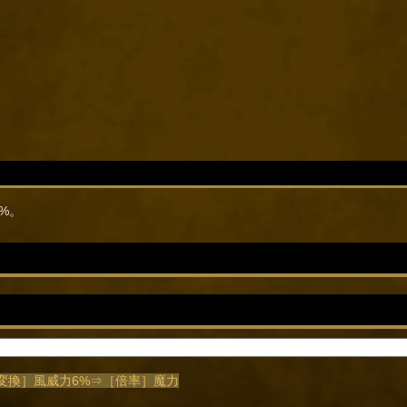
0%。
s/［変換］風威力6%⇒［倍率］魔力