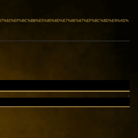
%E2%87%92%EF%BC%BB%E5%80%8D%E7%8E%87%EF%BC%BD%E9%AD%
↑