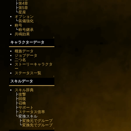
┣
第4章
┣
第5章
┗
星座
オプション
┗
装備強化
称号
┗
称号継承
共鳴効果
↑
キャラクターデータ
種族データ
ジョブデータ
二つ名
ストーリーキャラクタ
ー
ステータス一覧
↑
スキルデータ
スキル辞典
┣
攻撃
┣
回復
┣
召喚
┣
サポート
┣
ステータス倍率
┗変換スキル
┣
変換元でグループ
┗
変換先でグループ
↑