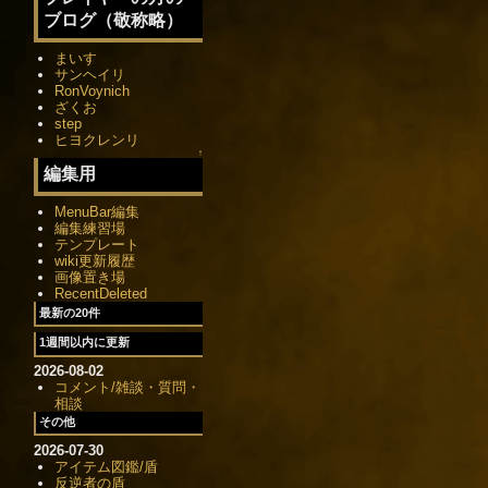
ブログ（敬称略）
まいす
サンヘイリ
RonVoynich
ざくお
step
ヒヨクレンリ
↑
編集用
MenuBar編集
編集練習場
テンプレート
wiki更新履歴
画像置き場
RecentDeleted
最新の20件
1週間以内に更新
2026-08-02
コメント/雑談・質問・
相談
その他
2026-07-30
アイテム図鑑/盾
反逆者の盾