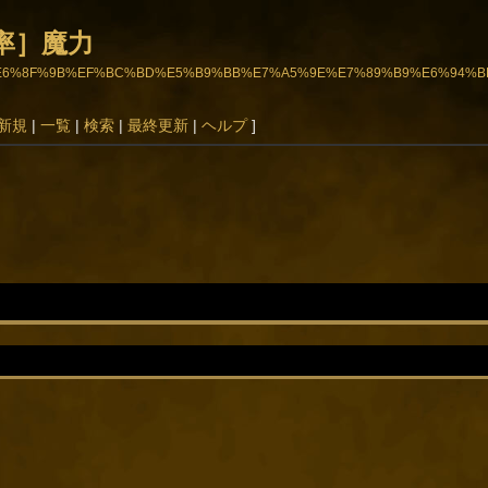
率］魔力
5%A4%89%E6%8F%9B%EF%BC%BD%E5%B9%BB%E7%A5%9E%E7%89%B9%E6%
新規
|
一覧
|
検索
|
最終更新
|
ヘルプ
]