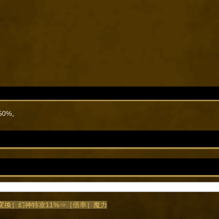
50%。
/［変換］幻神特攻11%⇒［倍率］魔力