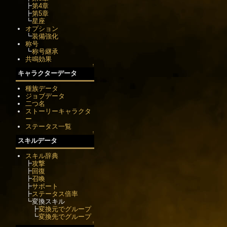
┣
第4章
┣
第5章
┗
星座
オプション
┗
装備強化
称号
┗
称号継承
共鳴効果
↑
キャラクターデータ
種族データ
ジョブデータ
二つ名
ストーリーキャラクタ
ー
ステータス一覧
↑
スキルデータ
スキル辞典
┣
攻撃
┣
回復
┣
召喚
┣
サポート
┣
ステータス倍率
┗変換スキル
┣
変換元でグループ
┗
変換先でグループ
↑