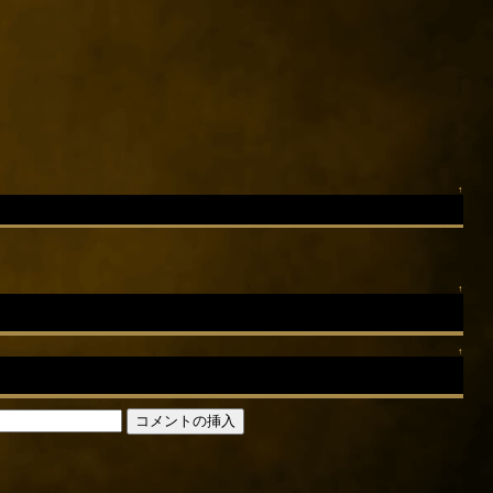
↑
↑
↑