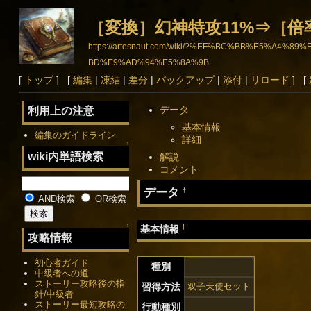
［変換］幻神特攻11%⇒［倍
https://artesnaut.com/wiki/?%EF%BC%BB%E
BD%E9%AD%94%E5%8A%9B
[
トップ
] [
編集
|
凍結
|
差分
|
バックアップ
|
添付
|
リロード
] [
データ
利用上の注意
基本情報
編集のガイドライン
詳細
↑
wiki内単語検索
解説
コメント
データ
†
AND検索
OR検索
↑
†
基本情報
攻略情報
初心者ガイド
種別
中級者への道
ストーリー攻略後の指
習得方法
双子天使セット
針/中級者
ストーリー最短攻略の
行動種別