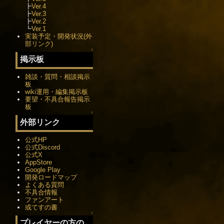
┣
Ver.4
┣
Ver.3
┣
Ver.2
┗
Ver.1
実装予定・開発状況(外
部リンク)
↑
掲示板
雑談・質問・相談掲示
板
wiki運用・編集掲示板
要望・不具合報告掲示
板
↑
外部リンク
公式HP
公式Discord
公式X
AppStore
Google Play
開発ロードマップ
よくある質問
不具合情報
ファンアート
或てすの書
↑
プレイヤーの方の