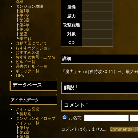
道標
ダンジョン攻略
属性
┣
第1章
┣
第2章
威力
┣
第3章
┣
第4章
攻撃距離
┣
第5章
対象
┣
星座
┗
季節戦
CD
自動周回について
おすすめダンジョン
おすすめ装備
おすすめ称号・二つ名
†
詳細
ビルド一覧
過去のビルド一覧
ギミック一覧
「魔力」+（幻神特攻×0.11）%、最大+
TIPs
↑
データベース
解説
†
↑
アイテムデータ
コメント
†
アイテム図鑑
┗
種類別
お名前:
ダンジョン別ドロップ
アイテム一覧
┣
第1章
コメントはありません。
Comments
┣
第2章
┣
第3章