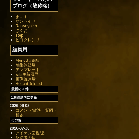
ブログ（敬称略）
まいす
サンヘイリ
RonVoynich
ざくお
step
ヒヨクレンリ
↑
編集用
MenuBar編集
編集練習場
テンプレート
wiki更新履歴
画像置き場
RecentDeleted
最新の20件
1週間以内に更新
2026-08-02
コメント/雑談・質問・
相談
その他
2026-07-30
アイテム図鑑/盾
反逆者の盾