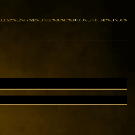
94%BB11%25%E2%87%92%EF%BC%BB%E5%80%8D%E7%8E%87%EF%BC%
↑