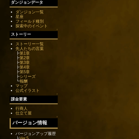
ダンジョンデータ
ダンジョン一覧
星座
フィールド種別
探索中のイベント
↑
ストーリー
ストーリー一覧
先人たちの言葉
┣
第1章
┣
第2章
┣
第3章
┣
第4章
┣
第5章
┣
シリーズ
┗
報酬
マップ
公式イラスト
↑
課金要素
行商人
仕立て屋
↑
バージョン情報
バージョンアップ履歴
┣
Ver.5