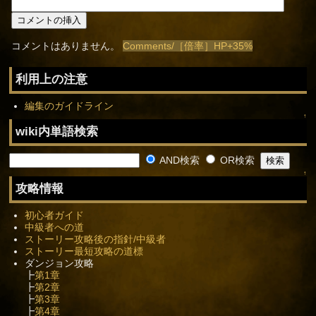
コメントはありません。
Comments/［倍率］HP+35%
利用上の注意
編集のガイドライン
↑
wiki内単語検索
AND検索
OR検索
↑
攻略情報
初心者ガイド
中級者への道
ストーリー攻略後の指針/中級者
ストーリー最短攻略の道標
ダンジョン攻略
┣
第1章
┣
第2章
┣
第3章
┣
第4章