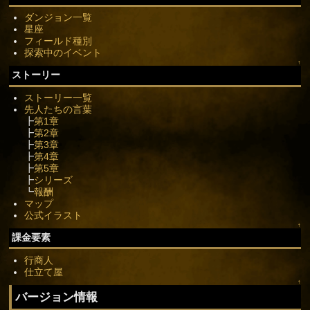
ダンジョン一覧
星座
フィールド種別
探索中のイベント
↑
ストーリー
ストーリー一覧
先人たちの言葉
┣
第1章
┣
第2章
┣
第3章
┣
第4章
┣
第5章
┣
シリーズ
┗
報酬
マップ
公式イラスト
↑
課金要素
行商人
仕立て屋
↑
バージョン情報