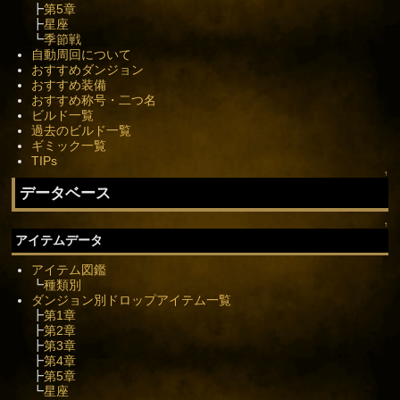
┣
第5章
┣
星座
┗
季節戦
自動周回について
おすすめダンジョン
おすすめ装備
おすすめ称号・二つ名
ビルド一覧
過去のビルド一覧
ギミック一覧
TIPs
↑
データベース
↑
アイテムデータ
アイテム図鑑
┗
種類別
ダンジョン別ドロップアイテム一覧
┣
第1章
┣
第2章
┣
第3章
┣
第4章
┣
第5章
┗
星座