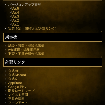
バージョンアップ履歴
┣
Ver.5
┣
Ver.4
┣
Ver.3
┣
Ver.2
┗
Ver.1
実装予定・開発状況(外部リンク)
↑
掲示板
雑談・質問・相談掲示板
wiki運用・編集掲示板
要望・不具合報告掲示板
↑
外部リンク
公式HP
公式Discord
公式X
AppStore
Google Play
開発ロードマップ
よくある質問
不具合情報
ファンアート