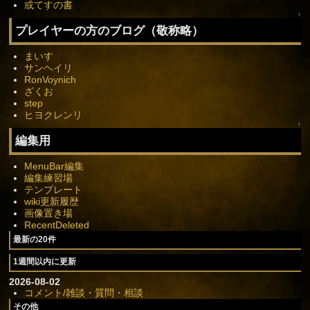
或てすの書
↑
プレイヤーの方のブログ（敬称略）
まいす
サンヘイリ
RonVoynich
ざくお
step
ヒヨクレンリ
↑
編集用
MenuBar編集
編集練習場
テンプレート
wiki更新履歴
画像置き場
RecentDeleted
最新の20件
1週間以内に更新
2026-08-02
コメント/雑談・質問・相談
その他