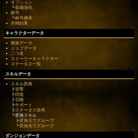
オプション
┗
装備強化
称号
┗
称号継承
共鳴効果
↑
キャラクターデータ
種族データ
ジョブデータ
二つ名
ストーリーキャラクター
ステータス一覧
↑
スキルデータ
スキル辞典
┣
攻撃
┣
回復
┣
召喚
┣
サポート
┣
ステータス倍率
┗変換スキル
┣
変換元でグループ
┗
変換先でグループ
↑
ダンジョンデータ