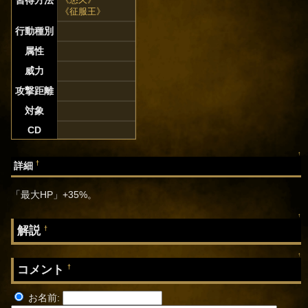
習得方法
《征服王》
行動種別
属性
威力
攻撃距離
対象
CD
↑
†
詳細
「最大HP」+35%。
↑
解説
†
↑
コメント
†
お名前: