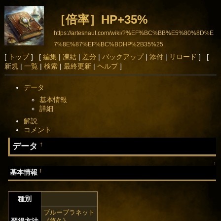
［倍率］HP+35%
https://artesnaut.com/wiki/?%EF%BC%BB%E5%80%8D%E
7%8E%87%EF%BC%BDHP%2B35%25
[
トップ
] [
編集
|
凍結
|
差分
|
バックアップ
|
添付
|
リロード
] [
新規
|
一覧
|
検索
|
最終更新
|
ヘルプ
]
データ
基本情報
詳細
解説
コメント
データ
†
↑
†
基本情報
種別
ブループラネット
《悠久》