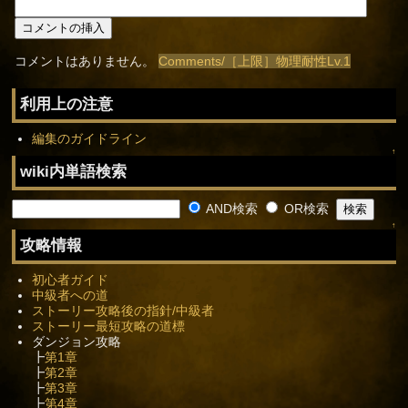
コメントはありません。
Comments/［上限］物理耐性Lv.1
利用上の注意
編集のガイドライン
↑
wiki内単語検索
AND検索
OR検索
↑
攻略情報
初心者ガイド
中級者への道
ストーリー攻略後の指針/中級者
ストーリー最短攻略の道標
ダンジョン攻略
┣
第1章
┣
第2章
┣
第3章
┣
第4章