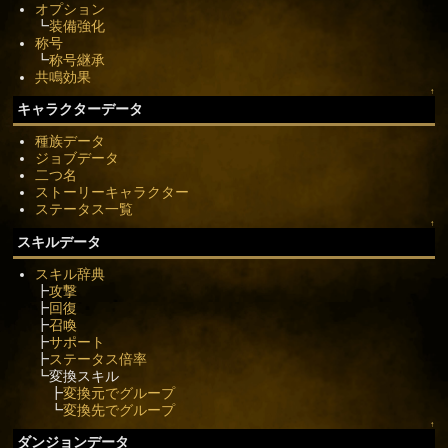
オプション
┗
装備強化
称号
┗
称号継承
共鳴効果
↑
キャラクターデータ
種族データ
ジョブデータ
二つ名
ストーリーキャラクター
ステータス一覧
↑
スキルデータ
スキル辞典
┣
攻撃
┣
回復
┣
召喚
┣
サポート
┣
ステータス倍率
┗変換スキル
┣
変換元でグループ
┗
変換先でグループ
↑
ダンジョンデータ