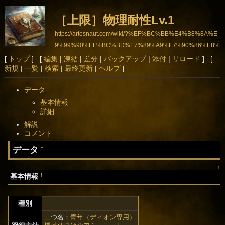
［上限］物理耐性Lv.1
https://artesnaut.com/wiki/?%EF%BC%BB%E4%B8%8A%E
9%99%90%EF%BC%BD%E7%89%A9%E7%90%86%E8%
80%90%E6%80%A7Lv.1
[
トップ
] [
編集
|
凍結
|
差分
|
バックアップ
|
添付
|
リロード
] [
新規
|
一覧
|
検索
|
最終更新
|
ヘルプ
]
データ
基本情報
詳細
解説
コメント
データ
†
↑
†
基本情報
種別
二つ名：
青年（ディオン専用）