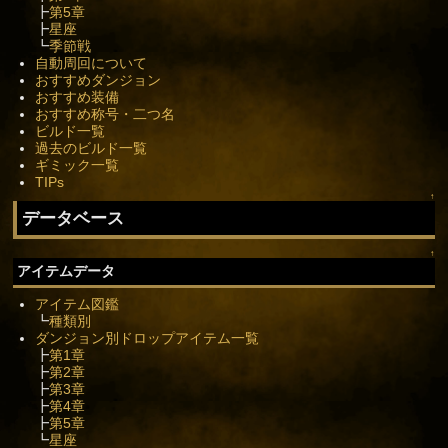
┣
第5章
┣
星座
┗
季節戦
自動周回について
おすすめダンジョン
おすすめ装備
おすすめ称号・二つ名
ビルド一覧
過去のビルド一覧
ギミック一覧
TIPs
↑
データベース
↑
アイテムデータ
アイテム図鑑
┗
種類別
ダンジョン別ドロップアイテム一覧
┣
第1章
┣
第2章
┣
第3章
┣
第4章
┣
第5章
┗
星座