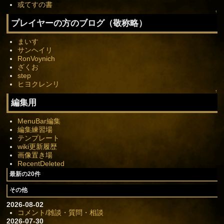
或てすの書
↑
プレイヤーの方のブログ（敬称略）
まいす
サンヘイリ
RonVoynich
ざくお
step
ヒヨクレンリ
↑
編集用
MenuBar編集
編集練習場
テンプレート
wiki更新履歴
画像置き場
RecentDeleted
最新の20件
その他
2026-08-02
コメント/雑談・質問・相談
2026-07-30