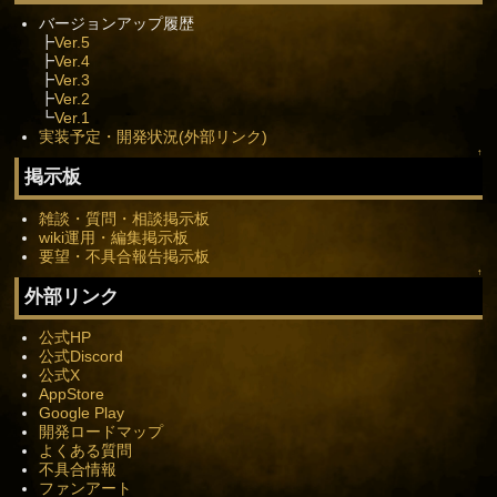
バージョンアップ履歴
┣
Ver.5
┣
Ver.4
┣
Ver.3
┣
Ver.2
┗
Ver.1
実装予定・開発状況(外部リンク)
↑
掲示板
雑談・質問・相談掲示板
wiki運用・編集掲示板
要望・不具合報告掲示板
↑
外部リンク
公式HP
公式Discord
公式X
AppStore
Google Play
開発ロードマップ
よくある質問
不具合情報
ファンアート