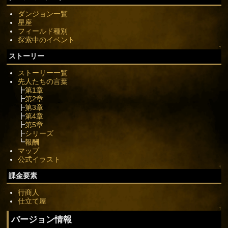
ダンジョン一覧
星座
フィールド種別
探索中のイベント
↑
ストーリー
ストーリー一覧
先人たちの言葉
┣
第1章
┣
第2章
┣
第3章
┣
第4章
┣
第5章
┣
シリーズ
┗
報酬
マップ
公式イラスト
↑
課金要素
行商人
仕立て屋
↑
バージョン情報