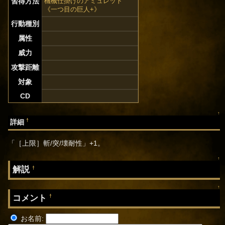
習得方法
機械仕掛けのアミュレット
《一つ目の巨人+》
行動種別
属性
威力
攻撃距離
対象
CD
↑
†
詳細
「［上限］斬/突/壊耐性」+1。
↑
解説
†
↑
コメント
†
お名前: