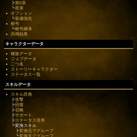
┣
第5章
┗
星座
オプション
┗
装備強化
称号
┗
称号継承
共鳴効果
↑
キャラクターデータ
種族データ
ジョブデータ
二つ名
ストーリーキャラクター
ステータス一覧
↑
スキルデータ
スキル辞典
┣
攻撃
┣
回復
┣
召喚
┣
サポート
┣
ステータス倍率
┗変換スキル
┣
変換元でグループ
┗
変換先でグループ