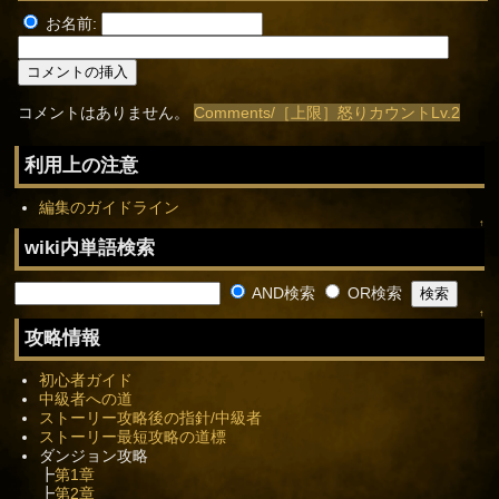
お名前:
コメントはありません。
Comments/［上限］怒りカウントLv.2
利用上の注意
編集のガイドライン
↑
wiki内単語検索
AND検索
OR検索
↑
攻略情報
初心者ガイド
中級者への道
ストーリー攻略後の指針/中級者
ストーリー最短攻略の道標
ダンジョン攻略
┣
第1章
┣
第2章