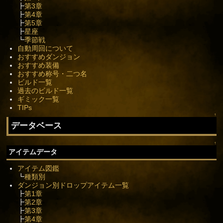
┣
第3章
┣
第4章
┣
第5章
┣
星座
┗
季節戦
自動周回について
おすすめダンジョン
おすすめ装備
おすすめ称号・二つ名
ビルド一覧
過去のビルド一覧
ギミック一覧
TIPs
↑
データベース
↑
アイテムデータ
アイテム図鑑
┗
種類別
ダンジョン別ドロップアイテム一覧
┣
第1章
┣
第2章
┣
第3章
┣
第4章