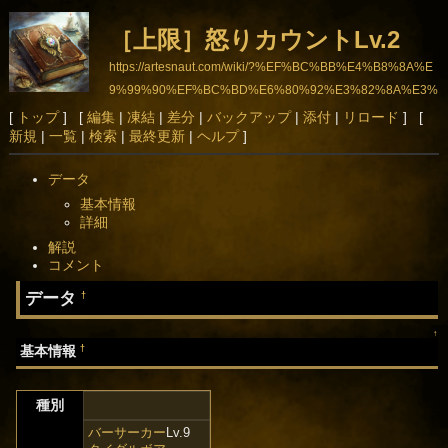
［上限］怒りカウントLv.2
https://artesnaut.com/wiki/?%EF%BC%BB%E4%B8%8A%E
9%99%90%EF%BC%BD%E6%80%92%E3%82%8A%E3%
82%AB%E3%82%A6%E3%83%B3%E3%83%88Lv.2
[
トップ
] [
編集
|
凍結
|
差分
|
バックアップ
|
添付
|
リロード
] [
新規
|
一覧
|
検索
|
最終更新
|
ヘルプ
]
データ
基本情報
詳細
解説
コメント
データ
†
↑
†
基本情報
種別
バーサーカー
Lv.9