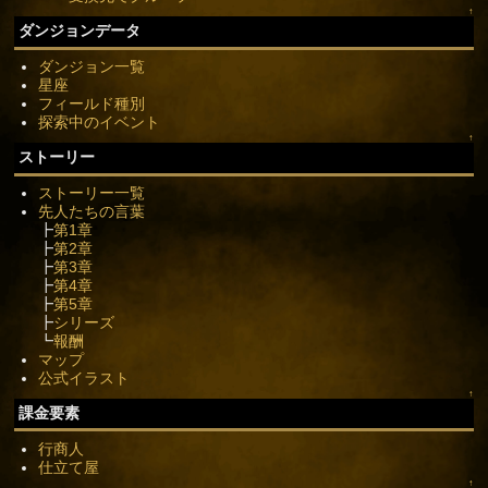
↑
ダンジョンデータ
ダンジョン一覧
星座
フィールド種別
探索中のイベント
↑
ストーリー
ストーリー一覧
先人たちの言葉
┣
第1章
┣
第2章
┣
第3章
┣
第4章
┣
第5章
┣
シリーズ
┗
報酬
マップ
公式イラスト
↑
課金要素
行商人
仕立て屋
↑