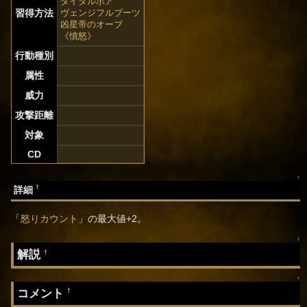
タイダルボア
習得方法
ヴェンジフルブーツ
凶星帝のオーブ
《憤怒》
行動種別
属性
威力
攻撃距離
対象
CD
↑
†
詳細
「
怒りカウント
」の最大値+2。
↑
解説
†
↑
コメント
†