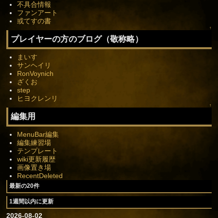
不具合情報
ファンアート
或てすの書
↑
プレイヤーの方のブログ（敬称略）
まいす
サンヘイリ
RonVoynich
ざくお
step
ヒヨクレンリ
↑
編集用
MenuBar編集
編集練習場
テンプレート
wiki更新履歴
画像置き場
RecentDeleted
最新の20件
1週間以内に更新
2026-08-02