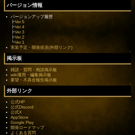
バージョン情報
バージョンアップ履歴
┣
Ver.5
┣
Ver.4
┣
Ver.3
┣
Ver.2
┗
Ver.1
実装予定・開発状況(外部リンク)
↑
掲示板
雑談・質問・相談掲示板
wiki運用・編集掲示板
要望・不具合報告掲示板
↑
外部リンク
公式HP
公式Discord
公式X
AppStore
Google Play
開発ロードマップ
よくある質問