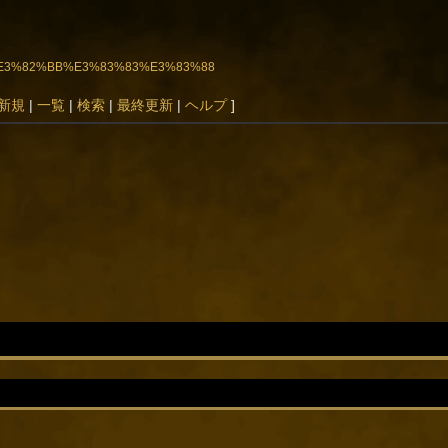
%8D%E3%82%BB%E3%83%83%E3%83%88
新規
|
一覧
|
検索
|
最終更新
|
ヘルプ
]