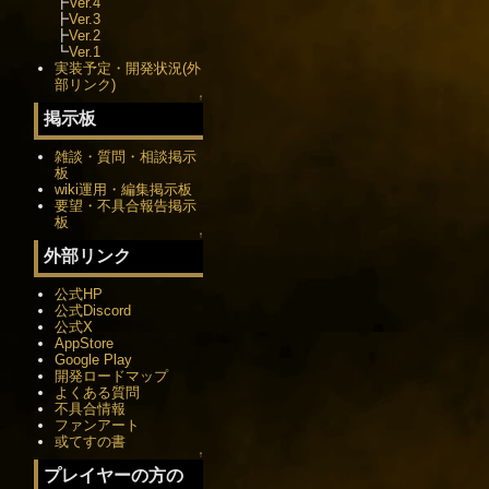
┣
Ver.4
┣
Ver.3
┣
Ver.2
┗
Ver.1
実装予定・開発状況(外
部リンク)
↑
掲示板
雑談・質問・相談掲示
板
wiki運用・編集掲示板
要望・不具合報告掲示
板
↑
外部リンク
公式HP
公式Discord
公式X
AppStore
Google Play
開発ロードマップ
よくある質問
不具合情報
ファンアート
或てすの書
↑
プレイヤーの方の