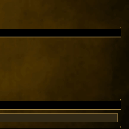
↑
↑
↑