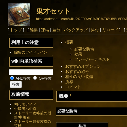
鬼才セット
https://artesnaut.com/wiki/?%E9%AC%BC%E6%89
[
トップ
] [
編集
|
凍結
|
差分
|
バックアップ
|
添付
|
リロード
] [
概要
利用上の注意
必要な装備
編集のガイドライン
効果
↑
フレーバーテキスト
wiki内単語検索
おすすめオプション
おすすめ称号
相性の良い装備
AND検索
OR検索
所感
コメント
↑
攻略情報
概要
†
初心者ガイド
中級者への道
†
必要な装備
ストーリー攻略後の指
針/中級者
ストーリー最短攻略の
道標
装備