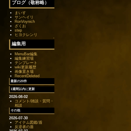
ブログ（敬称略）
まいす
サンヘイリ
RonVoynich
ざくお
step
ヒヨクレンリ
↑
編集用
MenuBar編集
編集練習場
テンプレート
wiki更新履歴
画像置き場
RecentDeleted
最新の20件
1週間以内に更新
2026-08-02
コメント/雑談・質問・
相談
その他
2026-07-30
アイテム図鑑/盾
反逆者の盾