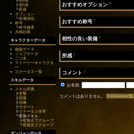
┣
第4章
おすすめオプション
†
┣
第5章
┗
星座
オプション
┗
装備強化
おすすめ称号
†
称号
┗
称号継承
共鳴効果
↑
相性の良い装備
†
キャラクターデータ
種族データ
ジョブデータ
所感
†
二つ名
ストーリーキャラクタ
ー
ステータス一覧
コメント
†
↑
スキルデータ
お名前:
スキル辞典
┣
攻撃
コメントはありません。
Comments/
┣
回復
┣
召喚
┣
サポート
┣
ステータス倍率
┗変換スキル
┣
変換元でグループ
┗
変換先でグループ
↑
ダンジョンデータ