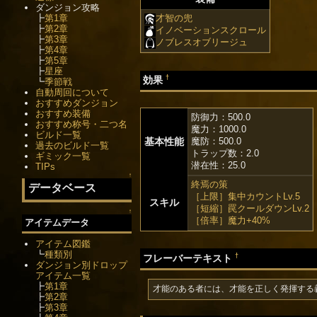
ダンジョン攻略
┣
第1章
才智の兜
┣
第2章
イノベーションスクロール
┣
第3章
ノブレスオブリージュ
┣
第4章
┣
第5章
┣
星座
†
効果
┗
季節戦
自動周回について
おすすめダンジョン
おすすめ装備
防御力：500.0
おすすめ称号・二つ名
魔力：1000.0
ビルド一覧
基本性能
魔防：500.0
過去のビルド一覧
トラップ数：2.0
ギミック一覧
潜在性：25.0
TIPs
↑
終焉の策
データベース
［上限］集中カウントLv.5
スキル
［短縮］罠クールダウンLv.2
↑
［倍率］魔力+40%
アイテムデータ
アイテム図鑑
┗
種類別
†
フレーバーテキスト
ダンジョン別ドロップ
アイテム一覧
┣
第1章
才能のある者には、才能を正しく発揮する
┣
第2章
┣
第3章