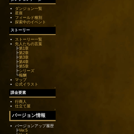
ダンジョン一覧
星座
フィールド種別
探索中のイベント
↑
ストーリー
ストーリー一覧
先人たちの言葉
┣
第1章
┣
第2章
┣
第3章
┣
第4章
┣
第5章
┣
シリーズ
┗
報酬
マップ
公式イラスト
↑
課金要素
行商人
仕立て屋
↑
バージョン情報
バージョンアップ履歴
┣
Ver.5