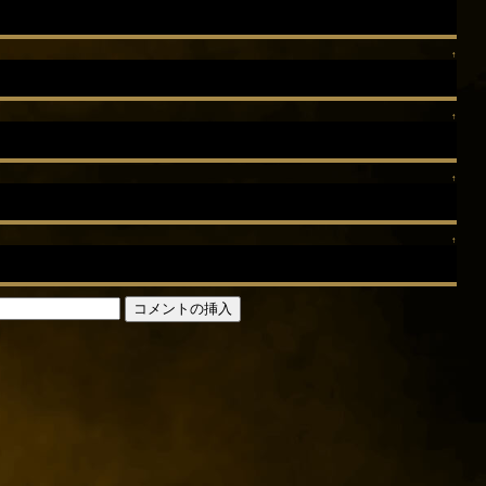
↑
↑
↑
↑