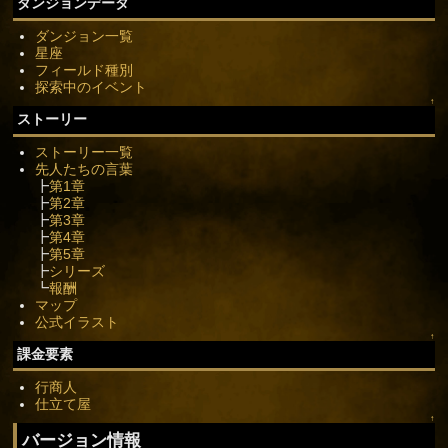
ダンジョンデータ
ダンジョン一覧
星座
フィールド種別
探索中のイベント
↑
ストーリー
ストーリー一覧
先人たちの言葉
┣
第1章
┣
第2章
┣
第3章
┣
第4章
┣
第5章
┣
シリーズ
┗
報酬
マップ
公式イラスト
↑
課金要素
行商人
仕立て屋
↑
バージョン情報