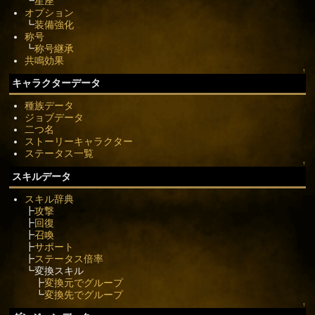
┗
星座
オプション
┗
装備強化
称号
┗
称号継承
共鳴効果
↑
キャラクターデータ
種族データ
ジョブデータ
二つ名
ストーリーキャラクター
ステータス一覧
↑
スキルデータ
スキル辞典
┣
攻撃
┣
回復
┣
召喚
┣
サポート
┣
ステータス倍率
┗変換スキル
┣
変換元でグループ
┗
変換先でグループ
↑