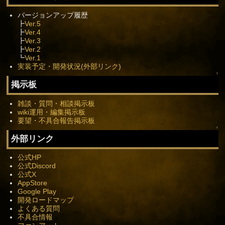
バージョンアップ履歴
┣
Ver.5
┣
Ver.4
┣
Ver.3
┣
Ver.2
┗
Ver.1
実装予定・開発状況(外部リンク)
↑
掲示板
雑談・質問・相談掲示板
wiki運用・編集掲示板
要望・不具合報告掲示板
↑
外部リンク
公式HP
公式Discord
公式X
AppStore
Google Play
開発ロードマップ
よくある質問
不具合情報