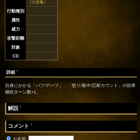
《大岩亀》
行動種別
属性
威力
攻撃距離
対象
CD
↑
†
詳細
自身にかかる「バフ/デバフ」、「怒り/集中/忍耐カウント」の効果
継続ターン数+1。
↑
解説
†
↑
コメント
†
お名前: