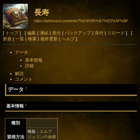
長寿
https://artesnaut.com/wiki/?%E9%95%B7%E5%AF%BF
[
トップ
] [
編集
|
凍結
|
差分
|
バックアップ
|
添付
|
リロード
] [
新規
|
一覧
|
検索
|
最終更新
|
ヘルプ
]
データ
基本情報
詳細
解説
コメント
データ
†
↑
†
基本情報
種別
種族：
エルフ
習得方法
ジュゴンの金瞳