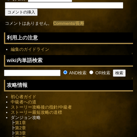
コメントはありません。
Comments/長寿
利用上の注意
編集のガイドライン
↑
wiki内単語検索
AND検索
OR検索
↑
攻略情報
初心者ガイド
中級者への道
ストーリー攻略後の指針/中級者
ストーリー最短攻略の道標
ダンジョン攻略
┣
第1章
┣
第2章
┣
第3章