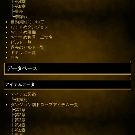
┣
第4章
┣
第5章
┣
星座
┗
季節戦
自動周回について
おすすめダンジョン
おすすめ装備
おすすめ称号・二つ名
ビルド一覧
過去のビルド一覧
ギミック一覧
TIPs
↑
データベース
↑
アイテムデータ
アイテム図鑑
┗
種類別
ダンジョン別ドロップアイテム一覧
┣
第1章
┣
第2章
┣
第3章
┣
第4章
┣
第5章