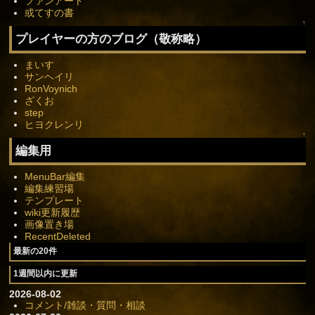
ファンアート
或てすの書
↑
プレイヤーの方のブログ（敬称略）
まいす
サンヘイリ
RonVoynich
ざくお
step
ヒヨクレンリ
↑
編集用
MenuBar編集
編集練習場
テンプレート
wiki更新履歴
画像置き場
RecentDeleted
最新の20件
1週間以内に更新
2026-08-02
コメント/雑談・質問・相談