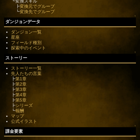
┗変換スキル
┣
変換元でグループ
┗
変換先でグループ
↑
ダンジョンデータ
ダンジョン一覧
星座
フィールド種別
探索中のイベント
↑
ストーリー
ストーリー一覧
先人たちの言葉
┣
第1章
┣
第2章
┣
第3章
┣
第4章
┣
第5章
┣
シリーズ
┗
報酬
マップ
公式イラスト
↑
課金要素