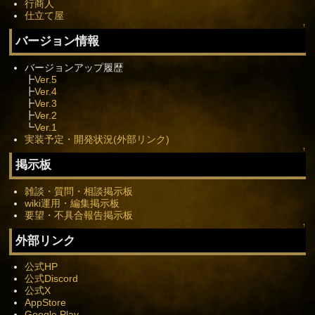
行商人
仕立て屋
↑
バージョン情報
バージョンアップ履歴
┣
Ver.5
┣
Ver.4
┣
Ver.3
┣
Ver.2
┗
Ver.1
実装予定・開発状況(外部リンク)
↑
掲示板
雑談・質問・相談掲示板
wiki運用・編集掲示板
要望・不具合報告掲示板
↑
外部リンク
公式HP
公式Discord
公式X
AppStore
Google Play