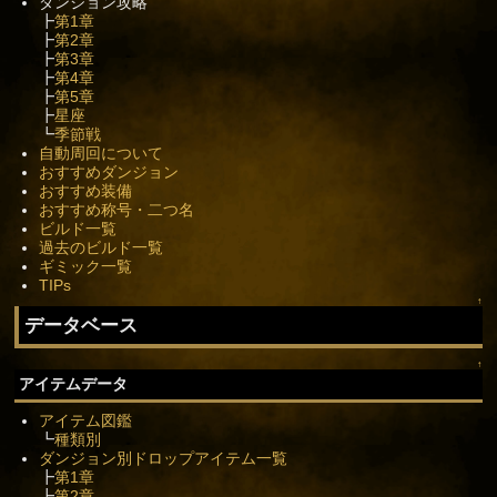
ダンジョン攻略
┣
第1章
┣
第2章
┣
第3章
┣
第4章
┣
第5章
┣
星座
┗
季節戦
自動周回について
おすすめダンジョン
おすすめ装備
おすすめ称号・二つ名
ビルド一覧
過去のビルド一覧
ギミック一覧
TIPs
↑
データベース
↑
アイテムデータ
アイテム図鑑
┗
種類別
ダンジョン別ドロップアイテム一覧
┣
第1章
┣
第2章