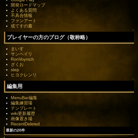
開発ロードマップ
よくある質問
不具合情報
ファンアート
或てすの書
↑
プレイヤーの方のブログ（敬称略）
まいす
サンヘイリ
RonVoynich
ざくお
step
ヒヨクレンリ
↑
編集用
MenuBar編集
編集練習場
テンプレート
wiki更新履歴
画像置き場
RecentDeleted
最新の20件