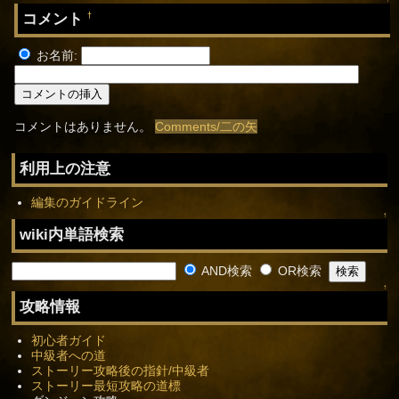
コメント
†
お名前:
コメントはありません。
Comments/二の矢
利用上の注意
編集のガイドライン
↑
wiki内単語検索
AND検索
OR検索
↑
攻略情報
初心者ガイド
中級者への道
ストーリー攻略後の指針/中級者
ストーリー最短攻略の道標