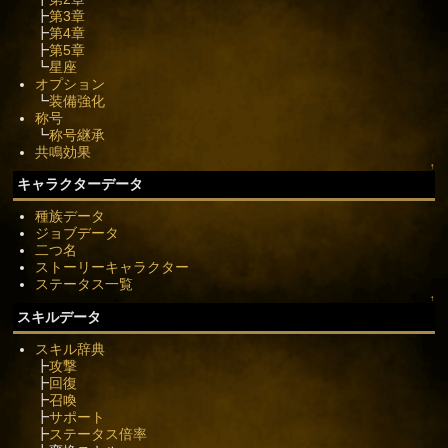
┣
第3章
┣
第4章
┣
第5章
┗
星座
オプション
┗
装備強化
称号
┗
称号継承
共鳴効果
↑
キャラクターデータ
種族データ
ジョブデータ
二つ名
ストーリーキャラクター
ステータス一覧
↑
スキルデータ
スキル辞典
┣
攻撃
┣
回復
┣
召喚
┣
サポート
┣
ステータス倍率