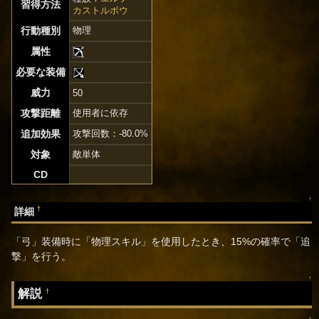
習得方法
カストルボウ
行動種別
物理
属性
必要な装備
威力
50
攻撃距離
使用者に依存
追加効果
攻撃回数：-80.0%
対象
敵単体
CD
↑
†
詳細
「弓」装備時に「物理スキル」を使用したとき、15%の確率で「追
撃」を行う。
↑
解説
†
↑