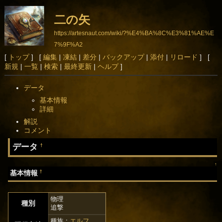
二の矢
https://artesnaut.com/wiki/?%E4%BA%8C%E3%81%AE%E
7%9F%A2
[
トップ
] [
編集
|
凍結
|
差分
|
バックアップ
|
添付
|
リロード
] [
新規
|
一覧
|
検索
|
最終更新
|
ヘルプ
]
データ
基本情報
詳細
解説
コメント
データ
†
↑
†
基本情報
物理
種別
追撃
種族：
エルフ