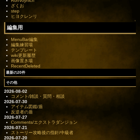
RonVoynich
ざくお
step
ヒヨクレンリ
↑
編集用
MenuBar編集
編集練習場
テンプレート
wiki更新履歴
画像置き場
RecentDeleted
最新の20件
その他
2026-08-02
コメント/雑談・質問・相談
2026-07-30
アイテム図鑑/盾
反逆者の盾
2026-07-27
Comments/エクストラダンジョン
2026-07-21
ストーリー攻略後の指針/中級者
2026-07-20