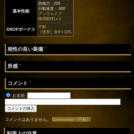
防御力：200
行動速度：-500
基本性能
アンウェイブ
物理耐性Lv.2
不動
DROPボーナス
［倍率］命中+10%
↑
相性の良い装備
†
↑
所感
†
↑
コメント
†
お名前:
コメントはありません。
Comments/《不動》
利用上の注意