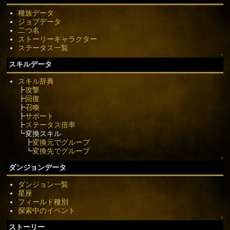
種族データ
ジョブデータ
二つ名
ストーリーキャラクター
ステータス一覧
↑
スキルデータ
スキル辞典
┣
攻撃
┣
回復
┣
召喚
┣
サポート
┣
ステータス倍率
┗変換スキル
┣
変換元でグループ
┗
変換先でグループ
↑
ダンジョンデータ
ダンジョン一覧
星座
フィールド種別
探索中のイベント
↑
ストーリー