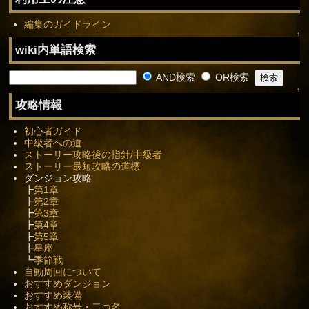
編集のガイドライン
↑
wiki内単語検索
AND検索
OR検索
↑
攻略情報
初心者ガイド
中級者への道
ストーリー攻略後の指針/中級者
ストーリー最短攻略の道標
ダンジョン攻略
┣
第1章
┣
第2章
┣
第3章
┣
第4章
┣
第5章
┣
星座
┗
季節戦
自動周回について
おすすめダンジョン
おすすめ装備
おすすめ称号・二つ名