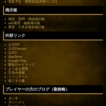
実装予定・開発状況(外部リンク)
↑
掲示板
雑談・質問・相談掲示板
wiki運用・編集掲示板
要望・不具合報告掲示板
↑
外部リンク
公式HP
公式Discord
公式X
AppStore
Google Play
開発ロードマップ
よくある質問
不具合情報
ファンアート
或てすの書
↑
プレイヤーの方のブログ（敬称略）
まいす
サンヘイリ