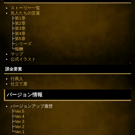
ストーリー一覧
先人たちの言葉
┣
第1章
┣
第2章
┣
第3章
┣
第4章
┣
第5章
┣
シリーズ
┗
報酬
マップ
公式イラスト
↑
課金要素
行商人
仕立て屋
↑
バージョン情報
バージョンアップ履歴
┣
Ver.5
┣
Ver.4
┣
Ver.3
┣
Ver.2
┗
Ver.1