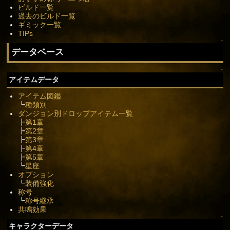
ビルド一覧
過去のビルド一覧
ギミック一覧
TIPs
↑
データベース
↑
アイテムデータ
アイテム図鑑
┗
種類別
ダンジョン別ドロップアイテム一覧
┣
第1章
┣
第2章
┣
第3章
┣
第4章
┣
第5章
┗
星座
オプション
┗
装備強化
称号
┗
称号継承
共鳴効果
↑
キャラクターデータ