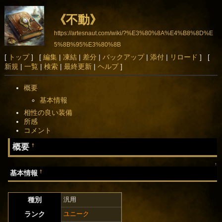
《不動》
https://artesnaut.com/wiki/?%E3%80%8A%E4%B8%8D%E
5%8B%95%E3%80%8B
[
トップ
] [
編集
|
凍結
|
差分
|
バックアップ
|
添付
|
リロード
] [
新規
|
一覧
|
検索
|
最終更新
|
ヘルプ
]
概要
基本情報
相性の良い装備
所感
コメント
概要
†
↑
†
基本情報
種別
汎用
ランク
ユニーク