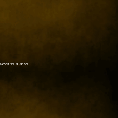
onvert time: 0.006 sec.