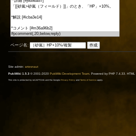
ページ名:
Site admin:
artesnaut
PukiWiki 1.5.3
© 2001-2020
PukiWiki Development Team
. Powered by PHP 7.4.33. HTML c
This site is protected by reCAPTCHA and the Google
Privacy Policy
and
Terms of Service
apply.