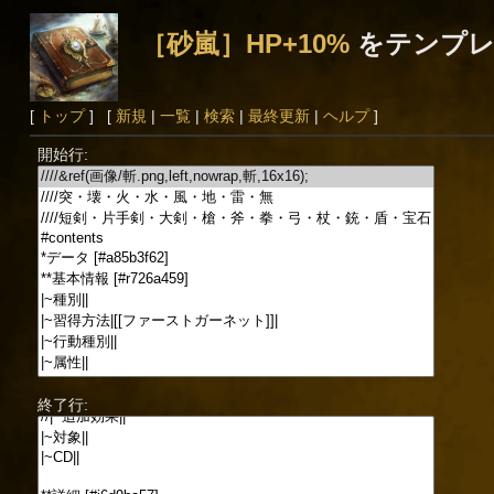
［砂嵐］HP+10%
をテンプレ
[
トップ
] [
新規
|
一覧
|
検索
|
最終更新
|
ヘルプ
]
開始行:
終了行: