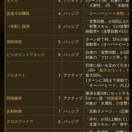
オイル
アクティブ
3ターンの間、対象の「命中
4
「火耐性」-25、「水耐性」
急速冷却機構
パッシブ
「
オーバーヒート状態
」に
4
「攻撃回数」が5回以上の
［発動］跳弾
パッシブ
「射撃スキル」での攻撃時
5
発動率+（攻撃回数×0.5）
ターン終了時、15％の確率
強制排熱
パッシブ
5
発動率+（オーバーヒート×
自身の「攻撃回数」が1回
ピンポイントアタック
パッシブ
6
対象の「ブロック率」を-（
目標に狙いを定めて引き金
（20+「
集中カウント
」×
フルオート
アクティブ
最大50%。
7
1ターンに3回まで発動で
「オーバーヒート」の上昇値
爆弾を敵3体にセットする
時限爆弾
アクティブ
5ターン後「
時限爆弾（爆
7
対象が「水属性」の攻撃を
反動制御
パッシブ
「反動ダメージ」-（忍耐カ
7
「
隊列
」が2以上離れてい
クロスファイア
パッシブ
8
「支援スキル」の「命中」+