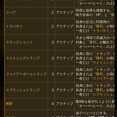
「オーバーヒート」の上昇値
怪我と故障を修復する。
リペア
アクティブ
2
味方全体の「HP」と「
裂
自身の足元に狩猟用の「ト
トラバサミ
アクティブ
自身または「
隊列
」が前後
2
一度だけ「
トラバサミ
」が
大きな弾頭で高威力の一発
スラッグショット
アクティブ
対象と「
隊列
」が離れてい
3
「オーバーヒート」の上昇値
自身に雷の「トラップ」を
ライトニングトラップ
アクティブ
自身または「
隊列
」が前後
3
一度だけ「
ライトニング
」
自身に火の「トラップ」を
ファイアーボールトラップ
アクティブ
自身または「
隊列
」が前後
3
一度だけ「
ファイアーボー
自身に水の「トラップ」を
スプラッシュトラップ
アクティブ
自身または「
隊列
」が前後
3
一度だけ「
スプラッシュ
」
敵8体を薙ぎ払うように射
掃射
アクティブ
4
「オーバーヒート」の上昇値
油でべとべとにする。