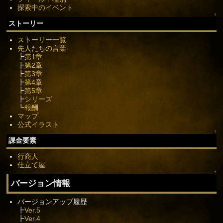
探索中のイベント
↑
ストーリー
ストーリー一覧
先人たちの言葉
┣
第1章
┣
第2章
┣
第3章
┣
第4章
┣
第5章
┣
シリーズ
┗
報酬
マップ
公式イラスト
↑
課金要素
行商人
仕立て屋
↑
バージョン情報
バージョンアップ履歴
┣
Ver.5
┣
Ver.4