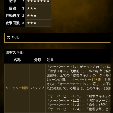
命中
7
★★★★★★★
回避
3
★★★
行動速度
3
★★★
攻撃回数
3
★★★
↑
スキル
†
固有スキル
名称
分類
効果
「オーバーヒートLv」がセットされている場
「攻撃スキル」使用前に、10%の確率で発動
発動時、全ての「物理スキル」の「クールダウ
2ターンの間、「
オーバーヒート状態
」を無
さらに「オーバーヒートLv」に応じて以下
リミッター解除
パッシブ
既に発動している場合は、このスキルは発動
「オーバーヒートLv.1」：「射撃スキル」
「オーバーヒートLv.2」：「固定ダメージ」+
「オーバーヒートLv.3」：「命中」+50%、
「オーバーヒートLv.4」：「物理攻撃」と「