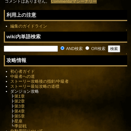
コメントはありません。
Comments/マシーナリー
利用上の注意
編集のガイドライン
↑
wiki内単語検索
AND検索
OR検索
↑
攻略情報
初心者ガイド
中級者への道
ストーリー攻略後の指針/中級者
ストーリー最短攻略の道標
ダンジョン攻略
┣
第1章
┣
第2章
┣
第3章
┣
第4章
┣
第5章
┣
星座
┗
季節戦
自動周回について