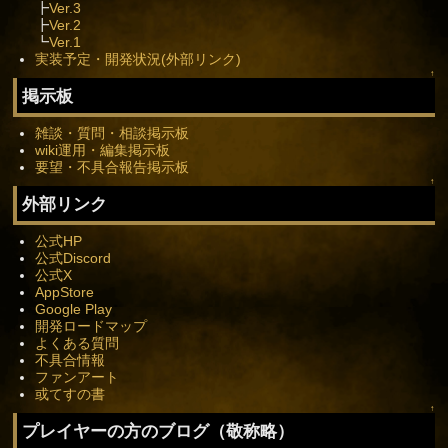
┣
Ver.3
┣
Ver.2
┗
Ver.1
実装予定・開発状況(外部リンク)
↑
掲示板
雑談・質問・相談掲示板
wiki運用・編集掲示板
要望・不具合報告掲示板
↑
外部リンク
公式HP
公式Discord
公式X
AppStore
Google Play
開発ロードマップ
よくある質問
不具合情報
ファンアート
或てすの書
↑
プレイヤーの方のブログ（敬称略）