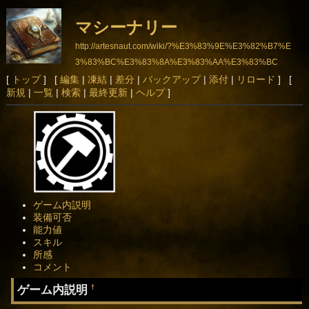
マシーナリー
http://artesnaut.com/wiki/?%E3%83%9E%E3%82%B7%E
3%83%BC%E3%83%8A%E3%83%AA%E3%83%BC
[
トップ
] [
編集
|
凍結
|
差分
|
バックアップ
|
添付
|
リロード
] [
新規
|
一覧
|
検索
|
最終更新
|
ヘルプ
]
ゲーム内説明
装備可否
能力値
スキル
所感
コメント
ゲーム内説明
†