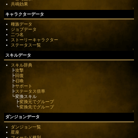
共鳴効果
↑
キャラクターデータ
種族データ
ジョブデータ
二つ名
ストーリーキャラクター
ステータス一覧
↑
スキルデータ
スキル辞典
┣
攻撃
┣
回復
┣
召喚
┣
サポート
┣
ステータス倍率
┗変換スキル
┣
変換元でグループ
┗
変換先でグループ
↑
ダンジョンデータ
ダンジョン一覧
星座
フィールド種別