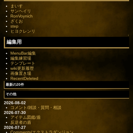
まいす
サンヘイリ
RonVoynich
ざくお
step
ヒヨクレンリ
↑
編集用
MenuBar編集
編集練習場
テンプレート
wiki更新履歴
画像置き場
RecentDeleted
最新の20件
その他
2026-08-02
コメント/雑談・質問・相談
2026-07-30
アイテム図鑑/盾
反逆者の盾
2026-07-27
Comments/エクストラダンジョン