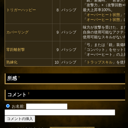
「銃」装備時、「射撃スキ
「攻撃力」+（攻撃回数×0
トリガーハッピー
パッシブ
最大上昇率100%。
8
「
オーバーヒート状態
」で
「
オーバーヒート状態
」に
味方が攻撃を受けた、また
カバーリング
パッシブ
自身の使用可能なアクティ
9
使用可能なスキルがない場
「弓」または「銃」装備時
零距離射撃
パッシブ
「コンバット」をセットし
9
「オーバーヒート」の上昇値
熟練化
パッシブ
「
トラップスキル
」を使用
10
↑
所感
†
↑
コメント
†
お名前: