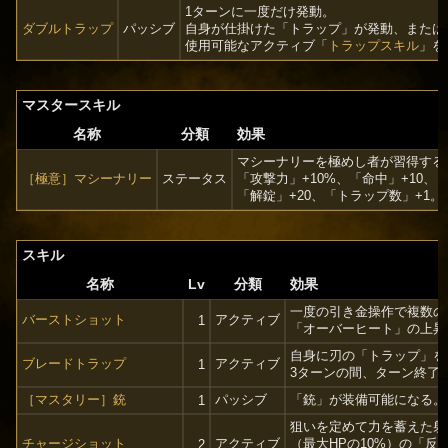
1ターンに一度だけ発動。
ダブルトラップ
パッシブ
自身が仕掛けた「トラップ」が発動、または
使用可能なアクティブ「
トラップスキル
」を
マスタースキル
名称
分類
効果
マシーナリーを極めし者が習得する
［極意］マシーナリー
ステータス
「攻撃力」+10%、「命中」+10、
「解錠」+20、「トラップ数」+1。
スキル
名称
Lv
分類
効果
一度の引き金操作で複数の
バーストショット
アクティブ
1
「オーバーヒート」の上昇値
自身に刃の「トラップ」を
ブレードトラップ
アクティブ
1
3ターンの間、ターン終了
［マスタリー］銃
パッシブ
「銃」が装備可能になる。
1
狙いを定めて力を蓄えた射
チャージショット
アクティブ
（最大HPの10%）の「反
2