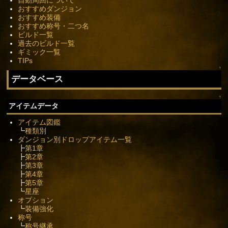
おすすめダンジョン
おすすめ装備
おすすめ称号・二つ名
ビルド一覧
過去のビルド一覧
ギミック一覧
TIPs
↑
データベース
↑
アイテムデータ
アイテム図鑑
┗
種類別
ダンジョン別ドロップアイテム一覧
┣
第1章
┣
第2章
┣
第3章
┣
第4章
┣
第5章
┗
星座
オプション
┗
装備強化
称号
┗
称号継承