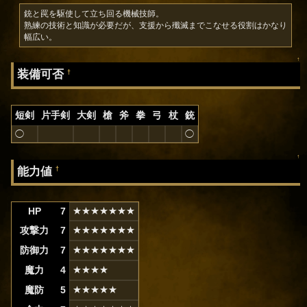
銃と罠を駆使して立ち回る機械技師。

熟練の技術と知識が必要だが、支援から殲滅までこなせる役割はかなり
幅広い。
↑
装備可否
†
短剣
片手剣
大剣
槍
斧
拳
弓
杖
銃
◯
◯
↑
能力値
†
HP
7
★★★★★★★
攻撃力
7
★★★★★★★
防御力
7
★★★★★★★
魔力
4
★★★★
魔防
5
★★★★★