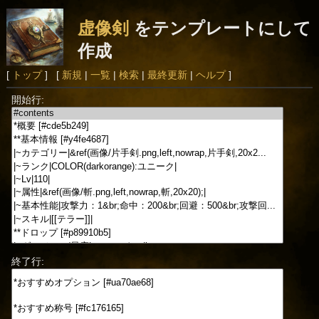
虚像剣
をテンプレートにして
作成
[
トップ
] [
新規
|
一覧
|
検索
|
最終更新
|
ヘルプ
]
開始行:
終了行: