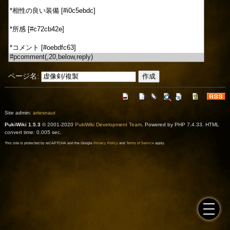
ページ名:
Site admin:
artesnaut
PukiWiki 1.5.3
© 2001-2020
PukiWiki Development Team
. Powered by PHP 7.4.33. HTML
convert time: 0.005 sec.
This site is protected by reCAPTCHA and the Google
Privacy Policy
and
Terms of Service
apply.