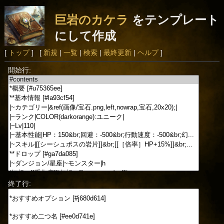
巨岩のカケラ
をテンプレート
にして作成
[
トップ
] [
新規
|
一覧
|
検索
|
最終更新
|
ヘルプ
]
開始行:
終了行: