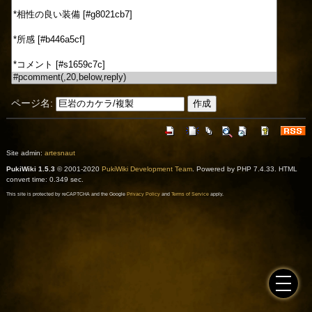
ページ名:
Site admin:
artesnaut
PukiWiki 1.5.3
© 2001-2020
PukiWiki Development Team
. Powered by PHP 7.4.33. HTML
convert time: 0.349 sec.
This site is protected by reCAPTCHA and the Google
Privacy Policy
and
Terms of Service
apply.