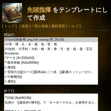
先頭指揮
をテンプレートにし
て作成
[
トップ
] [
新規
|
一覧
|
検索
|
最終更新
|
ヘルプ
]
開始行:
終了行: