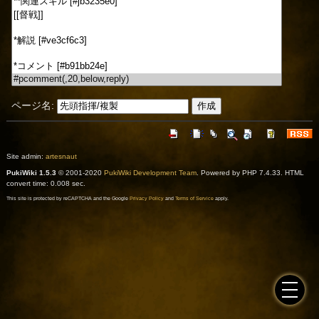
ページ名:
Site admin:
artesnaut
PukiWiki 1.5.3
© 2001-2020
PukiWiki Development Team
. Powered by PHP 7.4.33. HTML
convert time: 0.008 sec.
This site is protected by reCAPTCHA and the Google
Privacy Policy
and
Terms of Service
apply.