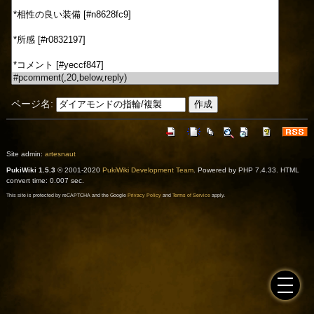
ページ名:
Site admin:
artesnaut
PukiWiki 1.5.3
© 2001-2020
PukiWiki Development Team
. Powered by PHP 7.4.33. HTML
convert time: 0.007 sec.
This site is protected by reCAPTCHA and the Google
Privacy Policy
and
Terms of Service
apply.