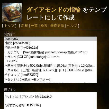
ダイアモンドの指輪
をテンプ
レートにして作成
[
トップ
] [
新規
|
一覧
|
検索
|
最終更新
|
ヘルプ
]
開始行:
終了行: