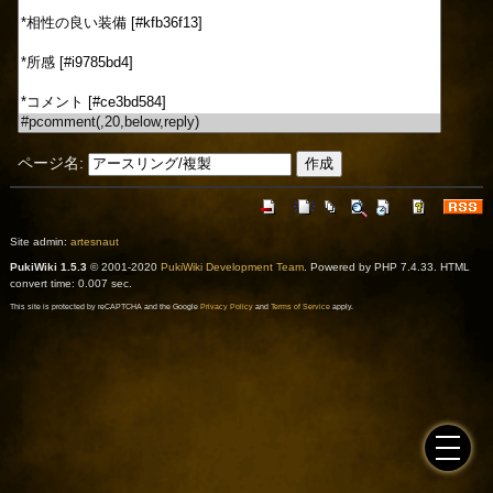
ページ名:
Site admin:
artesnaut
PukiWiki 1.5.3
© 2001-2020
PukiWiki Development Team
. Powered by PHP 7.4.33. HTML
convert time: 0.007 sec.
This site is protected by reCAPTCHA and the Google
Privacy Policy
and
Terms of Service
apply.