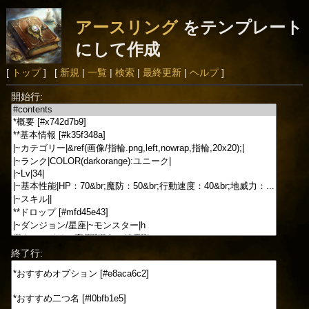
アースリング
をテンプレート
にして作成
[
トップ
] [
新規
|
一覧
|
検索
|
最終更新
|
ヘルプ
]
開始行:
終了行: