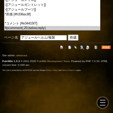
ページ名:
Site admin:
artesnaut
PukiWiki 1.5.3
© 2001-2020
PukiWiki Development Team
. Powered by PHP 7.4.33. HTML
convert time: 0.309 sec.
This site is protected by reCAPTCHA and the Google
Privacy Policy
and
Terms of Service
apply.