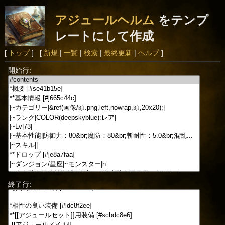
アジュールヘルム
をテンプ
レートにして作成
[
トップ
] [
新規
|
一覧
|
検索
|
最終更新
|
ヘルプ
]
開始行:
終了行: