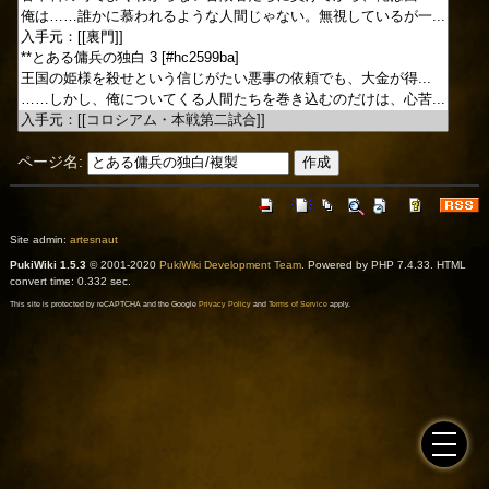
ページ名:
Site admin:
artesnaut
PukiWiki 1.5.3
© 2001-2020
PukiWiki Development Team
. Powered by PHP 7.4.33. HTML
convert time: 0.332 sec.
This site is protected by reCAPTCHA and the Google
Privacy Policy
and
Terms of Service
apply.