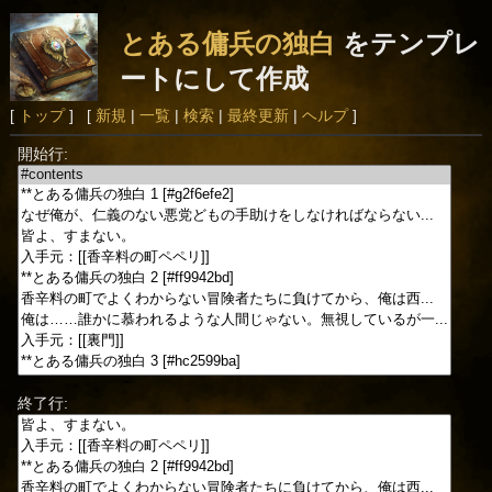
とある傭兵の独白
をテンプレ
ートにして作成
[
トップ
] [
新規
|
一覧
|
検索
|
最終更新
|
ヘルプ
]
開始行:
終了行: