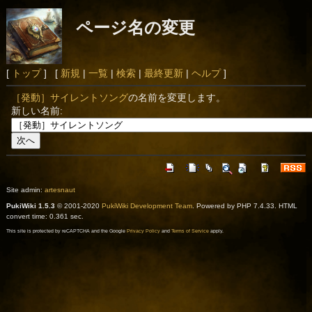
ページ名の変更
[
トップ
] [
新規
|
一覧
|
検索
|
最終更新
|
ヘルプ
]
［発動］サイレントソング
の名前を変更します。
新しい名前:
Site admin:
artesnaut
PukiWiki 1.5.3
© 2001-2020
PukiWiki Development Team
. Powered by PHP 7.4.33. HTML
convert time: 0.361 sec.
This site is protected by reCAPTCHA and the Google
Privacy Policy
and
Terms of Service
apply.