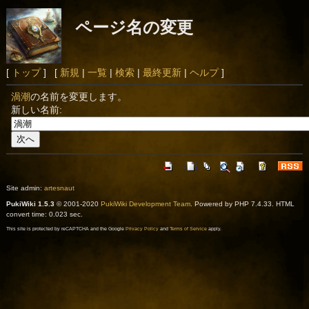
ページ名の変更
[
トップ
] [
新規
|
一覧
|
検索
|
最終更新
|
ヘルプ
]
渦潮
の名前を変更します。
新しい名前:
Site admin:
artesnaut
PukiWiki 1.5.3
© 2001-2020
PukiWiki Development Team
. Powered by PHP 7.4.33. HTML
convert time: 0.023 sec.
This site is protected by reCAPTCHA and the Google
Privacy Policy
and
Terms of Service
apply.