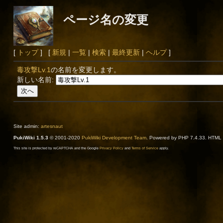
ページ名の変更
[
トップ
] [
新規
|
一覧
|
検索
|
最終更新
|
ヘルプ
]
毒攻撃Lv.1
の名前を変更します。
新しい名前:
Site admin:
artesnaut
PukiWiki 1.5.3
© 2001-2020
PukiWiki Development Team
. Powered by PHP 7.4.33. HTML c
This site is protected by reCAPTCHA and the Google
Privacy Policy
and
Terms of Service
apply.