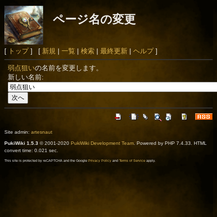
ページ名の変更
[
トップ
] [
新規
|
一覧
|
検索
|
最終更新
|
ヘルプ
]
弱点狙い
の名前を変更します。
新しい名前:
Site admin:
artesnaut
PukiWiki 1.5.3
© 2001-2020
PukiWiki Development Team
. Powered by PHP 7.4.33. HTML
convert time: 0.021 sec.
This site is protected by reCAPTCHA and the Google
Privacy Policy
and
Terms of Service
apply.