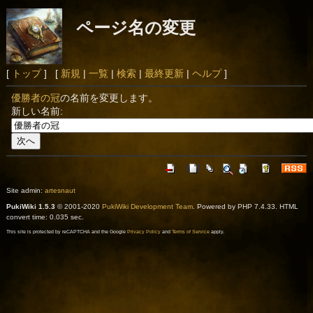
ページ名の変更
[
トップ
] [
新規
|
一覧
|
検索
|
最終更新
|
ヘルプ
]
優勝者の冠
の名前を変更します。
新しい名前:
Site admin:
artesnaut
PukiWiki 1.5.3
© 2001-2020
PukiWiki Development Team
. Powered by PHP 7.4.33. HTML
convert time: 0.035 sec.
This site is protected by reCAPTCHA and the Google
Privacy Policy
and
Terms of Service
apply.