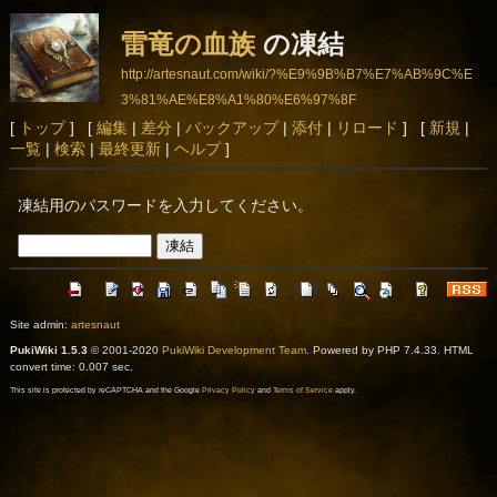
雷竜の血族
の凍結
http://artesnaut.com/wiki/?%E9%9B%B7%E7%AB%9C%E
3%81%AE%E8%A1%80%E6%97%8F
[
トップ
] [
編集
|
差分
|
バックアップ
|
添付
|
リロード
] [
新規
|
一覧
|
検索
|
最終更新
|
ヘルプ
]
凍結用のパスワードを入力してください。
Site admin:
artesnaut
PukiWiki 1.5.3
© 2001-2020
PukiWiki Development Team
. Powered by PHP 7.4.33. HTML
convert time: 0.007 sec.
This site is protected by reCAPTCHA and the Google
Privacy Policy
and
Terms of Service
apply.