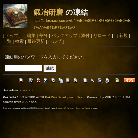
鍛冶研磨
の凍結
http://artesnaut.com/wiki/?%E9%8D%9B%E5%86%B6%E
7%A0%94%E7%A3%A8
[
トップ
] [
編集
|
差分
|
バックアップ
|
添付
|
リロード
] [
新規
|
一覧
|
検索
|
最終更新
|
ヘルプ
]
凍結用のパスワードを入力してください。
Site admin:
artesnaut
PukiWiki 1.5.3
© 2001-2020
PukiWiki Development Team
. Powered by PHP 7.4.33. HTML
convert time: 0.007 sec.
This site is protected by reCAPTCHA and the Google
Privacy Policy
and
Terms of Service
apply.