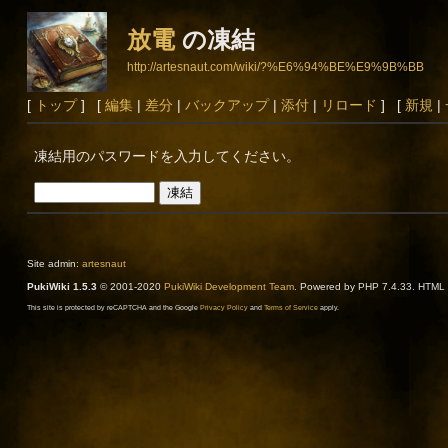
放電
の凍結
http://artesnaut.com/wiki/?%E6%94%BE%E9%9B%BB
[
トップ
] [
編集
|
差分
|
バックアップ
|
添付
|
リロード
] [
新規
|
凍結用のパスワードを入力してください。
Site admin:
artesnaut
PukiWiki 1.5.3
© 2001-2020
PukiWiki Development Team
. Powered by PHP 7.4.33. HTML c
This site is protected by reCAPTCHA and the Google
Privacy Policy
and
Terms of Service
apply.