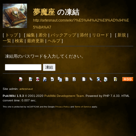
夢魔座
の凍結
http://artesnaut.com/wiki/?%E5%A4%A2%E9%AD%94%E
5%BA%A7
[
トップ
] [
編集
|
差分
|
バックアップ
|
添付
|
リロード
] [
新規
|
一覧
|
検索
|
最終更新
|
ヘルプ
]
凍結用のパスワードを入力してください。
Site admin:
artesnaut
PukiWiki 1.5.3
© 2001-2020
PukiWiki Development Team
. Powered by PHP 7.4.33. HTML
convert time: 0.007 sec.
This site is protected by reCAPTCHA and the Google
Privacy Policy
and
Terms of Service
apply.