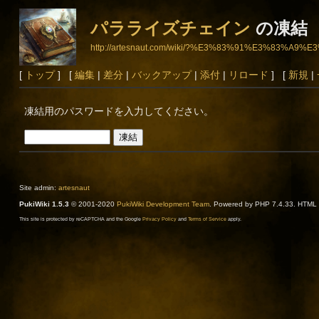
パラライズチェイン
の凍結
http://artesnaut.com/wiki/?%E3%83%91%E3%8
[
トップ
] [
編集
|
差分
|
バックアップ
|
添付
|
リロード
] [
新規
|
凍結用のパスワードを入力してください。
Site admin:
artesnaut
PukiWiki 1.5.3
© 2001-2020
PukiWiki Development Team
. Powered by PHP 7.4.33. HTML c
This site is protected by reCAPTCHA and the Google
Privacy Policy
and
Terms of Service
apply.