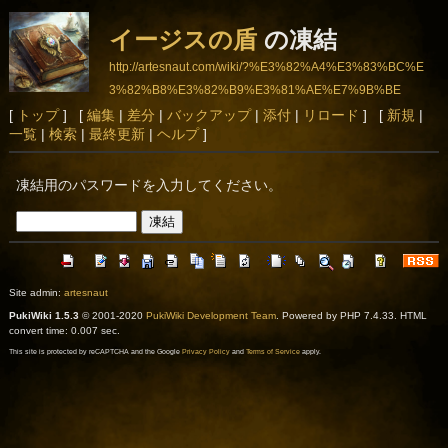
イージスの盾
の凍結
http://artesnaut.com/wiki/?%E3%82%A4%E3%83%BC%E
3%82%B8%E3%82%B9%E3%81%AE%E7%9B%BE
[
トップ
] [
編集
|
差分
|
バックアップ
|
添付
|
リロード
] [
新規
|
一覧
|
検索
|
最終更新
|
ヘルプ
]
凍結用のパスワードを入力してください。
Site admin:
artesnaut
PukiWiki 1.5.3
© 2001-2020
PukiWiki Development Team
. Powered by PHP 7.4.33. HTML
convert time: 0.007 sec.
This site is protected by reCAPTCHA and the Google
Privacy Policy
and
Terms of Service
apply.