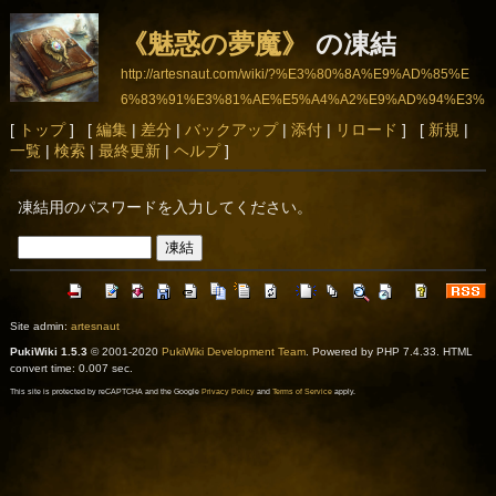
《魅惑の夢魔》
の凍結
http://artesnaut.com/wiki/?%E3%80%8A%E9%AD%85%E
6%83%91%E3%81%AE%E5%A4%A2%E9%AD%94%E3%
80%8B
[
トップ
] [
編集
|
差分
|
バックアップ
|
添付
|
リロード
] [
新規
|
一覧
|
検索
|
最終更新
|
ヘルプ
]
凍結用のパスワードを入力してください。
Site admin:
artesnaut
PukiWiki 1.5.3
© 2001-2020
PukiWiki Development Team
. Powered by PHP 7.4.33. HTML
convert time: 0.007 sec.
This site is protected by reCAPTCHA and the Google
Privacy Policy
and
Terms of Service
apply.