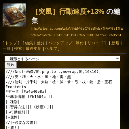
［突風］行動速度+13%
の編
集
http://artesnaut.com/wiki/?%EF%BC%BB%E7%AA%81%E
9%A2%A8%EF%BC%BD%E8%A1%8C%E5%8B%95%E
9%80%9F%E5%BA%A6%2B13%25
[
トップ
] [
編集
|
差分
|
バックアップ
|
添付
|
リロード
] [
新規
|
一覧
|
検索
|
最終更新
|
ヘルプ
]