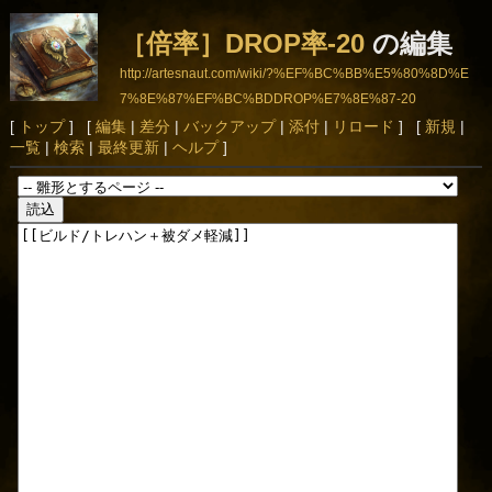
［倍率］DROP率-20
の編集
http://artesnaut.com/wiki/?%EF%BC%BB%E5%80%8D%E
7%8E%87%EF%BC%BDDROP%E7%8E%87-20
[
トップ
] [
編集
|
差分
|
バックアップ
|
添付
|
リロード
] [
新規
|
一覧
|
検索
|
最終更新
|
ヘルプ
]