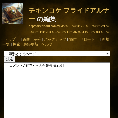
チキンコケ フライドアルナ
ー
の編集
http://artesnaut.com/wiki/?%E3%83%81%E3%82%AD%E
3%83%B3%E3%82%B3%E3%82%B1+%E3%83%95%E
3%83%A9%E3%82%A4%E3%83%89%E3%82%A2%E3%
[
トップ
] [
編集
|
差分
|
バックアップ
|
添付
|
リロード
] [
新規
|
一覧
|
検索
|
最終更新
|
ヘルプ
]
83%AB%E3%83%8A%E3%83%BC