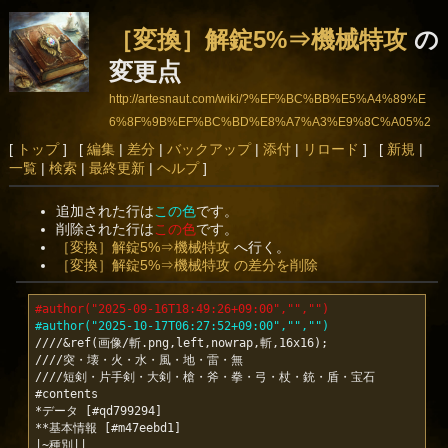
［変換］解錠5%⇒機械特攻
の
変更点
http://artesnaut.com/wiki/?%EF%BC%BB%E5%A4%89%E
6%8F%9B%EF%BC%BD%E8%A7%A3%E9%8C%A05%2
5%E2%87%92%E6%A9%9F%E6%A2%B0%E7%89%B9%
[
トップ
] [
編集
|
差分
|
バックアップ
|
添付
|
リロード
] [
新規
|
一覧
|
検索
|
最終更新
|
ヘルプ
]
E6%94%BB
追加された行は
この色
です。
削除された行は
この色
です。
［変換］解錠5%⇒機械特攻
へ行く。
［変換］解錠5%⇒機械特攻 の差分を削除
#author("2025-09-16T18:49:26+09:00","","")
#author("2025-10-17T06:27:52+09:00","","")
////&ref(画像/斬.png,left,nowrap,斬,16x16);

////突・壊・火・水・風・地・雷・無

////短剣・片手剣・大剣・槍・斧・拳・弓・杖・銃・盾・宝石

#contents

*データ [#qd799294]

**基本情報 [#m47eebd1]
