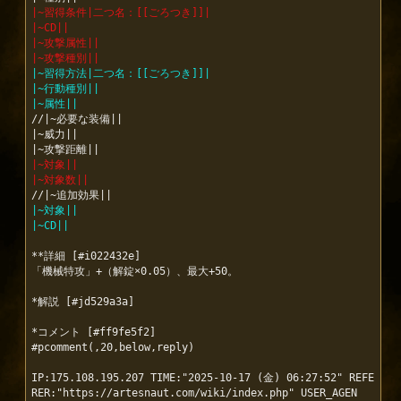
|~習得条件|二つ名：[[ごろつき]]|
|~CD||
|~攻撃属性||
|~攻撃種別||
|~習得方法|二つ名：[[ごろつき]]|
|~行動種別||
|~属性||
//|~必要な装備||

|~威力||

|~対象||
|~対象数||
|~対象||
|~CD||
**詳細 [#i022432e]

「機械特攻」+（解錠×0.05）、最大+50。

*解説 [#jd529a3a]

*コメント [#ff9fe5f2]

#pcomment(,20,below,reply)

IP:175.108.195.207 TIME:"2025-10-17 (金) 06:27:52" REFE
RER:"https://artesnaut.com/wiki/index.php" USER_AGEN