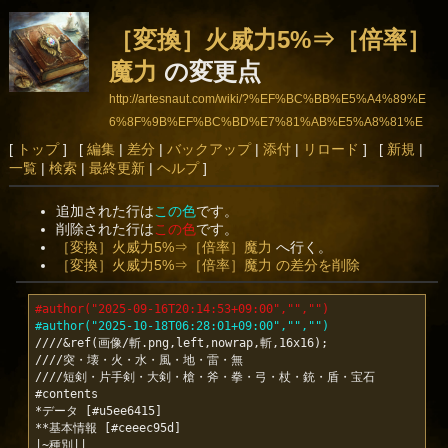
［変換］火威力5%⇒［倍率］
魔力
の変更点
http://artesnaut.com/wiki/?%EF%BC%BB%E5%A4%89%E
6%8F%9B%EF%BC%BD%E7%81%AB%E5%A8%81%E
5%8A%9B5%25%E2%87%92%EF%BC%BB%E5%80%8
[
トップ
] [
編集
|
差分
|
バックアップ
|
添付
|
リロード
] [
新規
|
一覧
|
検索
|
最終更新
|
ヘルプ
]
D%E7%8E%87%EF%BC%BD%E9%AD%94%E5%8A%9B
追加された行は
この色
です。
削除された行は
この色
です。
［変換］火威力5%⇒［倍率］魔力
へ行く。
［変換］火威力5%⇒［倍率］魔力 の差分を削除
#author("2025-09-16T20:14:53+09:00","","")
#author("2025-10-18T06:28:01+09:00","","")
////&ref(画像/斬.png,left,nowrap,斬,16x16);

////突・壊・火・水・風・地・雷・無

////短剣・片手剣・大剣・槍・斧・拳・弓・杖・銃・盾・宝石

#contents

*データ [#u5ee6415]

**基本情報 [#ceeec95d]
