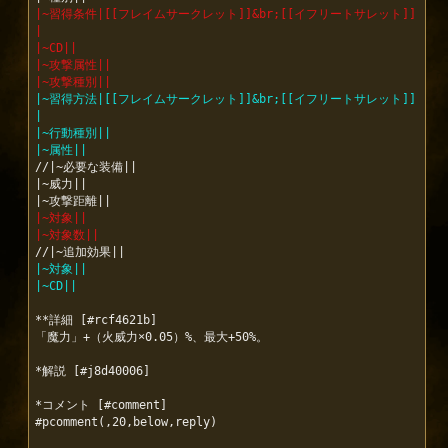
|~習得条件|[[フレイムサークレット]]&br;[[イフリートサレット]]
|
|~CD||
|~攻撃属性||
|~攻撃種別||
|~習得方法|[[フレイムサークレット]]&br;[[イフリートサレット]]
|
|~行動種別||
|~属性||
//|~必要な装備||

|~威力||

|~対象||
|~対象数||
|~対象||
|~CD||
**詳細 [#rcf4621b]

「魔力」+（火威力×0.05）%、最大+50%。

*解説 [#j8d40006]

*コメント [#comment]

#pcomment(,20,below,reply)
