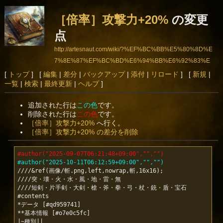
［倍率］攻撃力+20%
の変更
点
http://artesnaut.com/wiki/?%EF%BC%BB%E5%80%8D%E
7%8E%87%EF%BC%BD%E6%94%BB%E6%92%83%E
5%8A%9B%2B20%25
[
トップ
] [
編集
|
差分
|
バックアップ
|
添付
|
リロード
] [
新規
|
一覧
|
検索
|
最終更新
|
ヘルプ
]
追加された行は
この色
です。
削除された行は
この色
です。
［倍率］攻撃力+20%
へ行く。
［倍率］攻撃力+20% の差分を削除
#author("2025-09-07T06:21:48+09:00","","")
#author("2025-10-11T06:12:59+09:00","","")
////&ref(画像/斬.png,left,nowrap,斬,16x16);

////突・壊・火・水・風・地・雷・無

////短剣・片手剣・大剣・槍・斧・拳・弓・杖・銃・盾・宝石

#contents

*データ [#qd959741]

**基本情報 [#o7e0c5fc]
