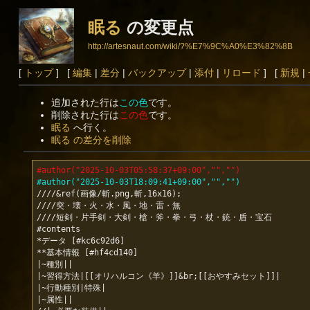
眠る
の変更点
http://artesnaut.com/wiki/?%E7%9C%A0%E3%82%8B
[
トップ
] [
編集
|
差分
|
バックアップ
|
添付
|
リロード
] [
新規
|
追加された行は
この色
です。
削除された行は
この色
です。
眠る
へ行く。
眠る の差分を削除
#author("2025-10-03T05:58:37+09:00","","")
#author("2025-10-03T18:09:41+09:00","","")
////&ref(画像/斬.png,斬,16x16);

////突・壊・火・水・風・地・雷・無

////短剣・片手剣・大剣・槍・斧・拳・弓・杖・銃・盾・宝石

#contents

*データ [#kc6c92d6]

**基本情報 [#hf4cd140]

|~種別||

|~習得方法|[[オリハルコン《羊》]]&br;[[おやすみセット]]|

|~行動種別|特殊|

|~属性||
