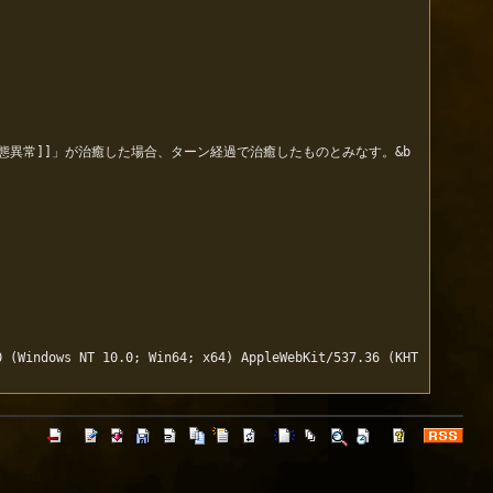
[状態異常]]」が治癒した場合、ターン経過で治癒したものとみなす。&b
0 (Windows NT 10.0; Win64; x64) AppleWebKit/537.36 (KHT