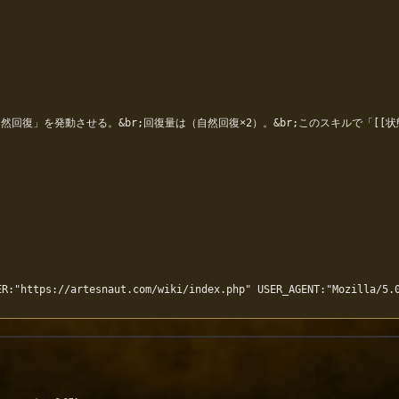
「自然回復」を発動させる。&br;回復量は（自然回復×2）。&br;このスキルで「[
R:"https://artesnaut.com/wiki/index.php" USER_AGENT:"Mozilla/5.