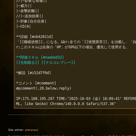
//|~必要な装備||

|~威力||

|~攻撃距離||

//|~追加効果||

|~対象|自分自身|

|~CD|6|

**詳細 [#xb42811d]

「[[睡眠状態]]」になる。&br;全ての「[[状態異常]]」を治癒し、
r;このスキルは自身の「HP」が50%以下の場合、優先して使用する。

**関連スキル [#naebed32]
[[先制眠る]] [[ナルコレプシー]]
*解説 [#i52d7f0d]

*コメント [#comment]

#pcomment(,20,below,reply)

IP:175.108.195.207 TIME:"2025-10-03 (金) 18:09:41" REFERE
Site admin:
artesnaut