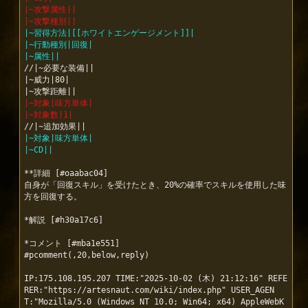
|~攻撃属性||
|~攻撃種別||
|~習得方法|[[ホワイトエンゲージメント]]|
|~行動種別|回復|
|~属性||
//|~必要な装備||

|~威力|80|

|~対象|味方単体|
|~対象数|1|
|~対象|味方単体|
|~CD||
**詳細 [#oaabac04]

自身が「回復スキル」を受けたとき、20%の確率でスキルを使用した味
方を回復する。

*解説 [#h30a17c6]

*コメント [#mba1e551]

#pcomment(,20,below,reply)

IP:175.108.195.207 TIME:"2025-10-02 (木) 21:12:16" REFE
RER:"https://artesnaut.com/wiki/index.php" USER_AGEN
T:"Mozilla/5.0 (Windows NT 10.0; Win64; x64) AppleWebK