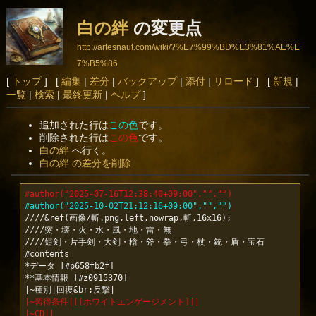
白の絆
の変更点
http://artesnaut.com/wiki/?%E7%99%BD%E3%81%AE%E
7%B5%86
[
トップ
] [
編集
|
差分
|
バックアップ
|
添付
|
リロード
] [
新規
|
一覧
|
検索
|
最終更新
|
ヘルプ
]
追加された行は
この色
です。
削除された行は
この色
です。
白の絆
へ行く。
白の絆 の差分を削除
#author("2025-07-16T12:38:40+09:00","","")
#author("2025-10-02T21:12:16+09:00","","")
////&ref(画像/斬.png,left,nowrap,斬,16x16);

////突・壊・火・水・風・地・雷・無

////短剣・片手剣・大剣・槍・斧・拳・弓・杖・銃・盾・宝石

#contents

*データ [#p658fb2f]

**基本情報 [#z0915370]

|~習得条件|[[ホワイトエンゲージメント]]|
|~CD||