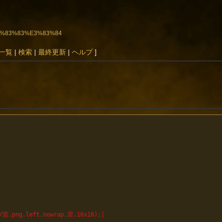
%E3%83%83%E3%83%84
一覧
|
検索
|
最終更新
|
ヘルプ
]
雷.png,left,nowrap,雷,16x16);|