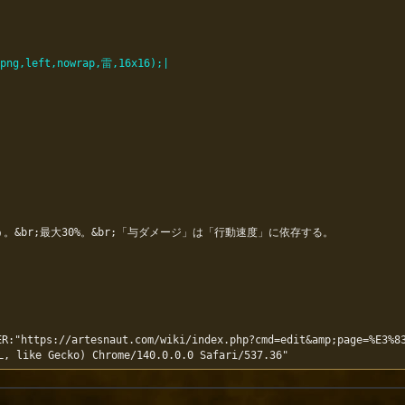
ng,left,nowrap,雷,16x16);|
。&br;最大30%。&br;「与ダメージ」は「行動速度」に依存する。

R:"https://artesnaut.com/wiki/index.php?cmd=edit&amp;page=%E3%8