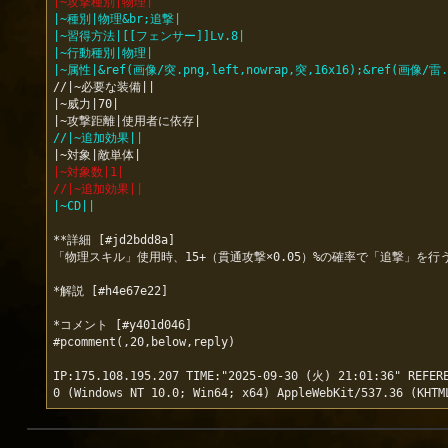
|~攻撃種別|物理|
|~種別|物理&br;追撃|
|~習得方法|[[フェンサー]]Lv.8|
|~行動種別|物理|
|~属性|&ref(画像/突.png,left,nowrap,突,16x16);&ref(画像/雷.p
//|~必要な装備||

|~威力|70|

//|~追加効果||
|~対象数|1|
//|~追加効果||
|~CD||
**詳細 [#jd2bdd8a]

「物理スキル」使用時、15+（貫通攻撃×0.05）%の確率で「追撃」を行う
*解説 [#h4e67e22]

*コメント [#y401d046]

#pcomment(,20,below,reply)

IP:175.108.195.207 TIME:"2025-09-30 (火) 21:01:36" REFERE