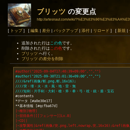
ブリッツ
の変更点
http://artesnaut.com/wiki/?%E3%83%96%E3%83%AA
[
トップ
] [
編集
|
差分
|
バックアップ
|
添付
|
リロード
] [
新規
|
追加された行は
この色
です。
削除された行は
この色
です。
ブリッツ
へ行く。
ブリッツ の差分を削除
#author("2025-09-04T17:40:39+09:00","","")
#author("2025-09-30T21:01:36+09:00","","")
////&ref(画像/斬.png,斬,16x16);
////突・壊・火・水・風・地・雷・無
////短剣・片手剣・大剣・槍・斧・拳・弓・杖・銃・盾・宝石
#contents

*データ [#a0e30e17]

|~種別|物理|
|~習得条件|[[フェンサー]]Lv.8|
|~CD||
|~攻撃属性|&ref(画像/突.png,left,nowrap,突,16x16);&ref(画像/