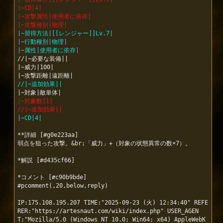
|~CD|4|
|~攻撃属性|使用者に依存|
|~攻撃種別|物理|
|~習得方法|[[レンジャー]]Lv.7|
|~行動種別|物理|
|~属性|使用者に依存|
//|~必要な装備||

|~威力|100|

//|~追加効果||
|~対象数|1|
//|~追加効果||
|~CD|4|
**詳細 [#g0e223aa]

弱点を狙った攻撃。&br;「威力」+（対象の状態異常の数×7）。

*解説 [#d435cf66]

*コメント [#c90b9bde]

#pcomment(,20,below,reply)

IP:175.108.195.207 TIME:"2025-09-23 (火) 12:34:40" REFE
RER:"https://artesnaut.com/wiki/index.php" USER_AGEN
T:"Mozilla/5.0 (Windows NT 10.0; Win64; x64) AppleWebK