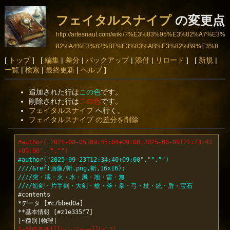
フェイタルスナイプ
の変更点
http://artesnaut.com/wiki/?%E3%83%95%E3%82%A7%E3%
82%A4%E3%82%BF%E3%83%AB%E3%82%B9%E3%8
3%8A%E3%82%A4%E3%83%97
[
トップ
] [
編集
|
差分
|
バックアップ
|
添付
|
リロード
] [
新規
|
一覧
|
検索
|
最終更新
|
ヘルプ
]
追加された行は
この色
です。
削除された行は
この色
です。
フェイタルスナイプ
へ行く。
フェイタルスナイプ の差分を削除
#author("2025-08-05T09:45:04+09:00;2025-06-09T21:23:43
+09:00","","")
#author("2025-09-23T12:34:40+09:00","","")
////&ref(画像/斬.png,斬,16x16);
////突・壊・火・水・風・地・雷・無
////短剣・片手剣・大剣・槍・斧・拳・弓・杖・銃・盾・宝石
#contents

*データ [#c7bbed0a]

**基本情報 [#z1e335f7]

|~習得条件|[[レンジャー]]Lv.7|