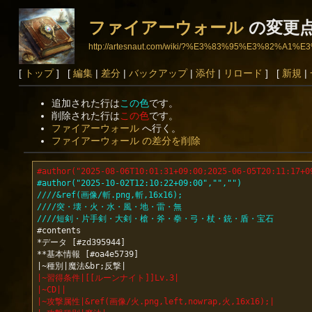
ファイアーウォール
の変更
http://artesnaut.com/wiki/?%E3%83%95%E3%8
[
トップ
] [
編集
|
差分
|
バックアップ
|
添付
|
リロード
] [
新規
|
追加された行は
この色
です。
削除された行は
この色
です。
ファイアーウォール
へ行く。
ファイアーウォール の差分を削除
#author("2025-08-06T10:01:31+09:00;2025-06-05T20:11:17+0
#author("2025-10-02T12:10:22+09:00","","")
////&ref(画像/斬.png,斬,16x16);
////突・壊・火・水・風・地・雷・無
////短剣・片手剣・大剣・槍・斧・拳・弓・杖・銃・盾・宝石
#contents

*データ [#zd395944]

**基本情報 [#oa4e5739]

|~習得条件|[[ルーンナイト]]Lv.3|
|~CD||
|~攻撃属性|&ref(画像/火.png,left,nowrap,火,16x16);|