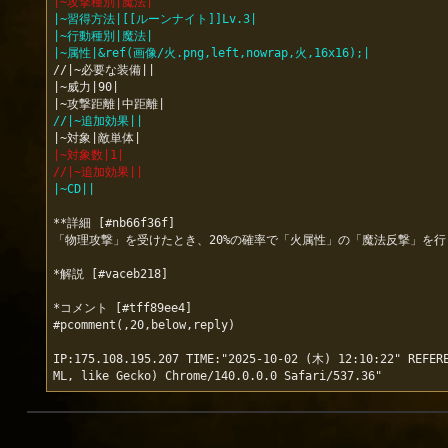
|~攻撃種別|魔法|
|~習得方法|[[ルーンナイト]]Lv.3|
|~行動種別|魔法|
|~属性|&ref(画像/火.png,left,nowrap,火,16x16);|
//|~必要な装備||

|~威力|90|

//|~追加効果||
|~対象数|1|
//|~追加効果||
|~CD||
**詳細 [#nb66f36f]

「物理攻撃」を受けたとき、20%の確率で「火属性」の「魔法反撃」を行う
*解説 [#vaceb218]

*コメント [#tff89ee4]

#pcomment(,20,below,reply)

IP:175.108.195.207 TIME:"2025-10-02 (木) 12:10:22" REFERE