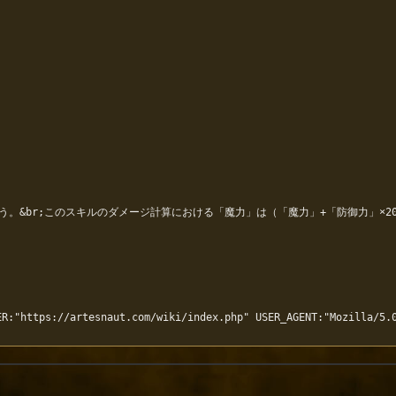
。&br;このスキルのダメージ計算における「魔力」は（「魔力」+「防御力」×20
R:"https://artesnaut.com/wiki/index.php" USER_AGENT:"Mozilla/5.