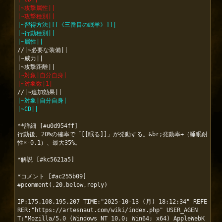
|~攻撃属性||
|~攻撃種別||
|~習得方法|[[《三番目の眠羊》]]|
|~行動種別||
|~属性||
//|~必要な装備||

|~威力||

|~対象|自分自身|
|~対象数|1|
|~対象|自分自身|
|~CD||
**詳細 [#u0d954ff]

行動後、20%の確率で「[[眠る]]」が発動する。&br;発動率+（睡眠耐
性×-0.1）、最大35%。

*解説 [#kc5621a5]

*コメント [#ac255b09]

#pcomment(,20,below,reply)

IP:175.108.195.207 TIME:"2025-10-13 (月) 18:12:34" REFE
RER:"https://artesnaut.com/wiki/index.php" USER_AGEN
T:"Mozilla/5.0 (Windows NT 10.0; Win64; x64) AppleWebK