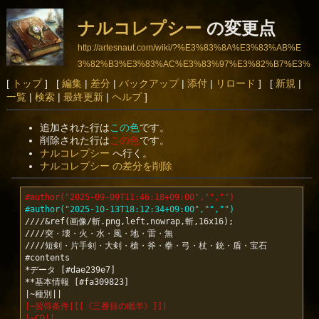
ナルコレプシー
の変更点
http://artesnaut.com/wiki/?%E3%83%8A%E3%83%AB%E
3%82%B3%E3%83%AC%E3%83%97%E3%82%B7%E3%
83%BC
[
トップ
] [
編集
|
差分
|
バックアップ
|
添付
|
リロード
] [
新規
|
一覧
|
検索
|
最終更新
|
ヘルプ
]
追加された行は
この色
です。
削除された行は
この色
です。
ナルコレプシー
へ行く。
ナルコレプシー の差分を削除
#author("2025-09-09T11:46:18+09:00","","")
#author("2025-10-13T18:12:34+09:00","","")
////&ref(画像/斬.png,left,nowrap,斬,16x16);

////突・壊・火・水・風・地・雷・無

////短剣・片手剣・大剣・槍・斧・拳・弓・杖・銃・盾・宝石

#contents

*データ [#dae239e7]

**基本情報 [#fa309823]

|~習得条件|[[《三番目の眠羊》]]|
|~CD||